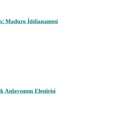
m: Maduro İddianamesi
nlayışının Eleştirisi