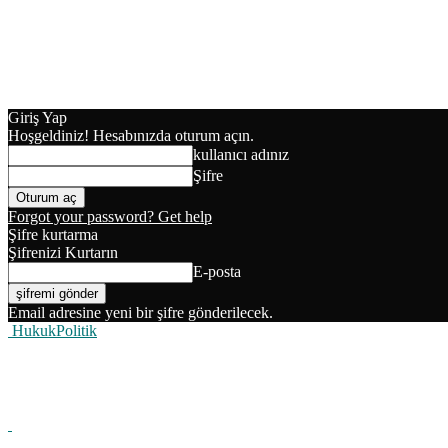
Giriş Yap
Hoşgeldiniz! Hesabınızda oturum açın.
kullanıcı adınız
Şifre
Forgot your password? Get help
Şifre kurtarma
Şifrenizi Kurtarın
E-posta
Email adresine yeni bir şifre gönderilecek.
HukukPolitik