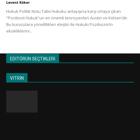
Levent Köker
-
Hukuk Politik Notu Tabii Hukuku anlayışına karşı ortaya çıkan
“Pozitivist Hukuk”un en önemli teorisyenleri Austin ve Kelsen’dir.
Bu kuruculara yönelttikleri eleştiri ile Hukuki Pozitivizm’in
eksikliklerini...
EDİTÖRÜN SEÇTİKLERİ
VİTRİN
Dostoyevski'nin Suç ve Ceza'sının
İncelenmesi