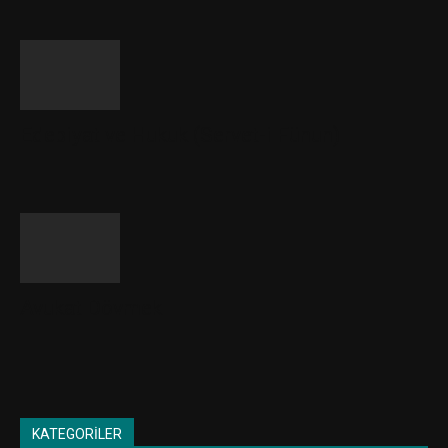
Edebiyat ve Hukuk (Servet-i Fünun)
Avukat Dövmek
KATEGORİLER