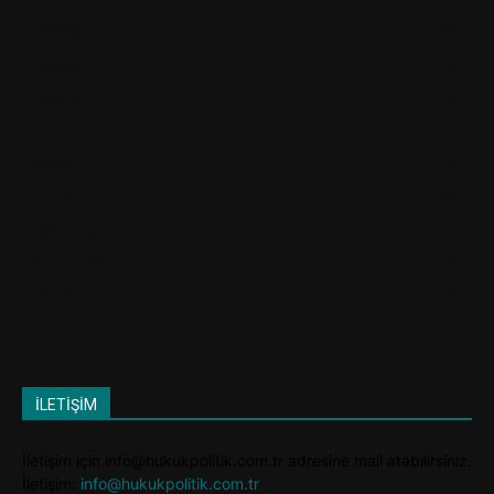
MANŞET
425
GÜNCEL
210
MAKALE
119
GEÇEN HAFTADAN
107
Genel
54
KİTAPLIK
50
SÖYLEŞİ
49
AÇIK SAYFA
46
RAPOR
41
İLETİŞİM
İletişim için info@hukukpolitik.com.tr adresine mail atabilirsiniz.
İletişim:
info@hukukpolitik.com.tr