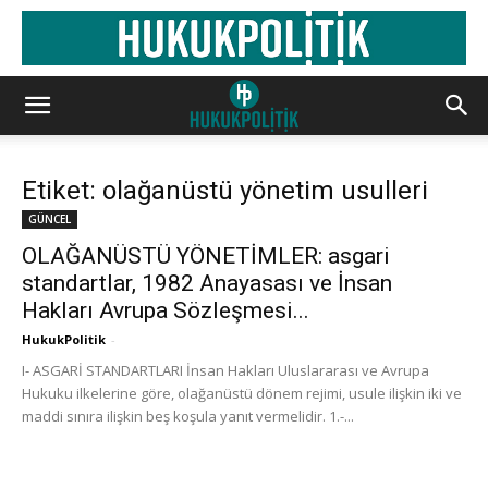
Etiket: olağanüstü yönetim usulleri
GÜNCEL
OLAĞANÜSTÜ YÖNETİMLER: asgari
standartlar, 1982 Anayasası ve İnsan
Hakları Avrupa Sözleşmesi...
HukukPolitik
-
I- ASGARİ STANDARTLARI İnsan Hakları Uluslararası ve Avrupa
Hukuku ilkelerine göre, olağanüstü dönem rejimi, usule ilişkin iki ve
maddi sınıra ilişkin beş koşula yanıt vermelidir. 1.-...