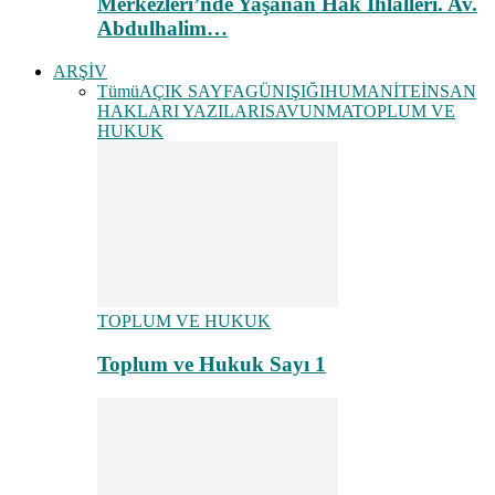
Merkezleri’nde Yaşanan Hak İhlalleri. Av.
Abdulhalim…
ARŞİV
Tümü
AÇIK SAYFA
GÜNIŞIĞI
HUMANİTE
İNSAN
HAKLARI YAZILARI
SAVUNMA
TOPLUM VE
HUKUK
TOPLUM VE HUKUK
Toplum ve Hukuk Sayı 1