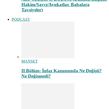
Hakim/Savcı/Avukatlar, Babalara
Tavsiyeler)
PODCAST
MANŞET
II.Bölüm: İnfaz Kanununda Ne Değişti?
Ne Değişmedi?