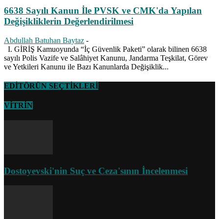
6638 Sayılı Kanun İle PVSK ve CMK'da Yapılan
Değişikliklerin Değerlendirilmesi
Abdullah Batuhan Baytaz
-
I. GİRİŞ Kamuoyunda “İç Güvenlik Paketi” olarak bilinen 6638
sayılı Polis Vazife ve Salâhiyet Kanunu, Jandarma Teşkilat, Görev
ve Yetkileri Kanunu ile Bazı Kanunlarda Değişiklik...
EDİTÖRÜN SEÇTİKLERİ
VİTRİN
Dostoyevski'nin Suç ve Ceza'sının İncelenmesi