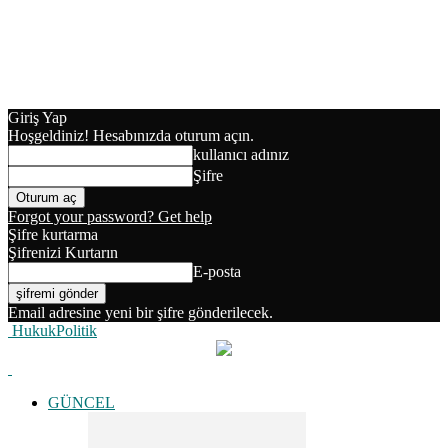
Giriş Yap
Hoşgeldiniz! Hesabınızda oturum açın.
kullanıcı adınız
Şifre
Forgot your password? Get help
Şifre kurtarma
Şifrenizi Kurtarın
E-posta
Email adresine yeni bir şifre gönderilecek.
HukukPolitik
GÜNCEL