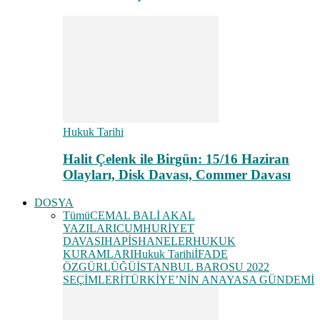
Hukuk Tarihi
Halit Çelenk ile Birgün: 15/16 Haziran
Olayları, Disk Davası, Commer Davası
DOSYA
Tümü
CEMAL BALİ AKAL
YAZILARI
CUMHURİYET
DAVASI
HAPİSHANELER
HUKUK
KURAMLARI
Hukuk Tarihi
İFADE
ÖZGÜRLÜĞÜ
İSTANBUL BAROSU 2022
SEÇİMLERİ
TÜRKİYE’NİN ANAYASA GÜNDEMİ