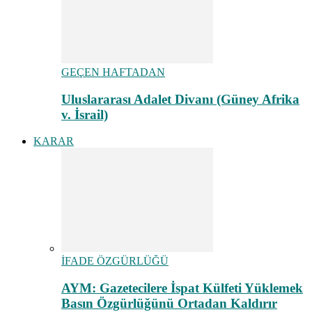
GEÇEN HAFTADAN
Uluslararası Adalet Divanı (Güney Afrika
v. İsrail)
KARAR
İFADE ÖZGÜRLÜĞÜ
AYM: Gazetecilere İspat Külfeti Yüklemek
Basın Özgürlüğünü Ortadan Kaldırır