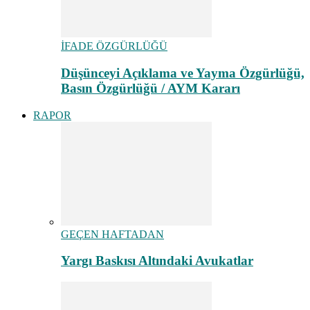
İFADE ÖZGÜRLÜĞÜ
Düşünceyi Açıklama ve Yayma Özgürlüğü,
Basın Özgürlüğü / AYM Kararı
RAPOR
GEÇEN HAFTADAN
Yargı Baskısı Altındaki Avukatlar