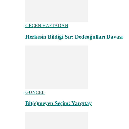
GEÇEN HAFTADAN
Herkesin Bildiği Sır: Dedeoğulları Davası
GÜNCEL
Bit(e)meyen Seçim: Yargıtay