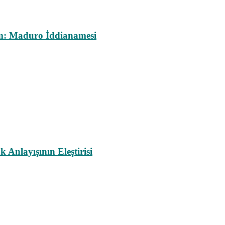
m: Maduro İddianamesi
nlayışının Eleştirisi