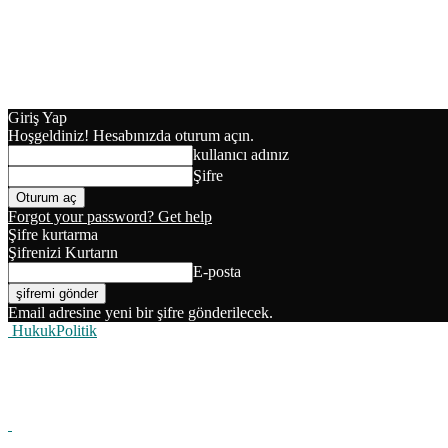
Giriş Yap
Hoşgeldiniz! Hesabınızda oturum açın.
kullanıcı adınız
Şifre
Forgot your password? Get help
Şifre kurtarma
Şifrenizi Kurtarın
E-posta
Email adresine yeni bir şifre gönderilecek.
HukukPolitik