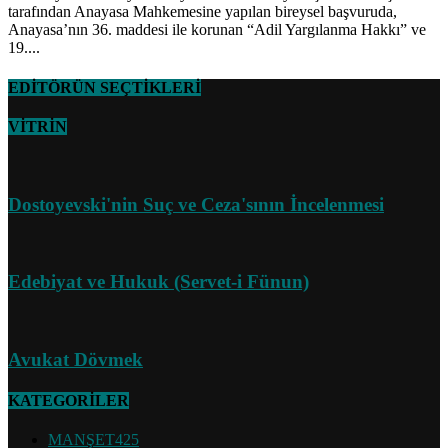
tarafından Anayasa Mahkemesine yapılan bireysel başvuruda,
Anayasa’nın 36. maddesi ile korunan “Adil Yargılanma Hakkı” ve
19....
EDİTÖRÜN SEÇTİKLERİ
VİTRİN
Dostoyevski'nin Suç ve Ceza'sının İncelenmesi
Edebiyat ve Hukuk (Servet-i Fünun)
Avukat Dövmek
KATEGORİLER
MANŞET
425