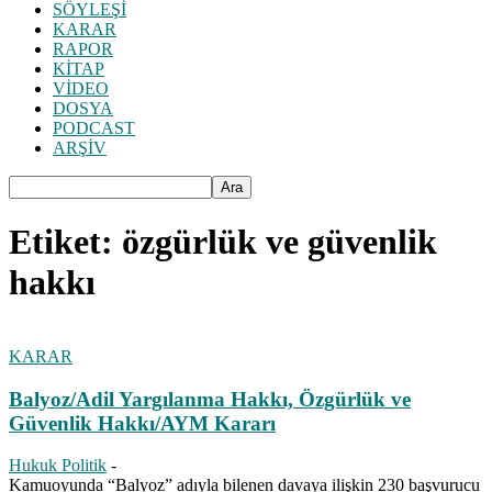
SÖYLEŞİ
KARAR
RAPOR
KİTAP
VİDEO
DOSYA
PODCAST
ARŞİV
Etiket: özgürlük ve güvenlik
hakkı
KARAR
Balyoz/Adil Yargılanma Hakkı, Özgürlük ve
Güvenlik Hakkı/AYM Kararı
Hukuk Politik
-
Kamuoyunda “Balyoz” adıyla bilenen davaya ilişkin 230 başvurucu