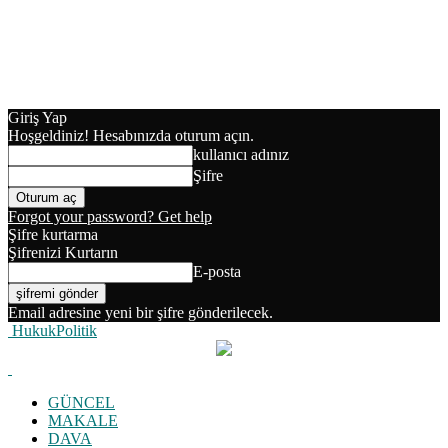
Giriş Yap
Hoşgeldiniz! Hesabınızda oturum açın.
kullanıcı adınız
Şifre
Forgot your password? Get help
Şifre kurtarma
Şifrenizi Kurtarın
E-posta
Email adresine yeni bir şifre gönderilecek.
HukukPolitik
GÜNCEL
MAKALE
DAVA