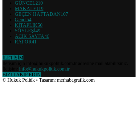
GÜNCEL
210
MAKALE
119
GEÇEN HAFTADAN
107
Genel
54
KİTAPLIK
50
SÖYLEŞİ
49
AÇIK SAYFA
46
RAPOR
41
İLETİŞİM
İletişim için info@hukukpolitik.com.tr adresine mail atabilirsiniz.
İletişim:
info@hukukpolitik.com.tr
BIZI TAKIP EDIN
© Hukuk Politik • Tasarım: merhabagrafik.com