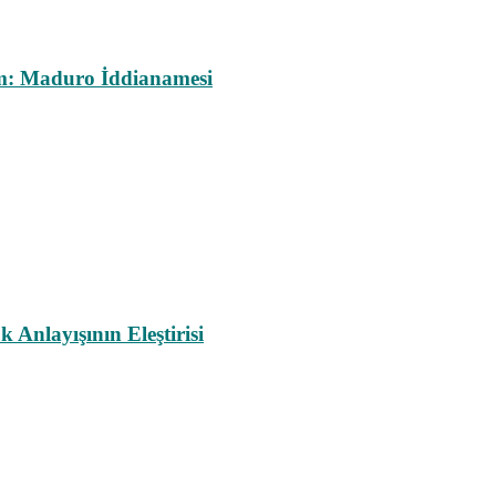
m: Maduro İddianamesi
nlayışının Eleştirisi