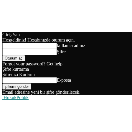
Giriş Yap
Hoşgeldiniz! Hesabınızda oturum açın.
kullanıcı adınız
Şifre
Forgot your password? Get help
Şifre kurtarma
Şifrenizi Kurtarın
E-posta
Email adresine yeni bir şifre gönderilecek.
HukukPolitik