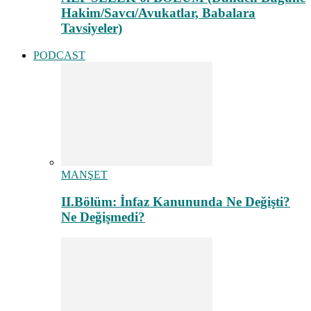
Hakim/Savcı/Avukatlar, Babalara
Tavsiyeler)
PODCAST
MANŞET
II.Bölüm: İnfaz Kanununda Ne Değişti?
Ne Değişmedi?