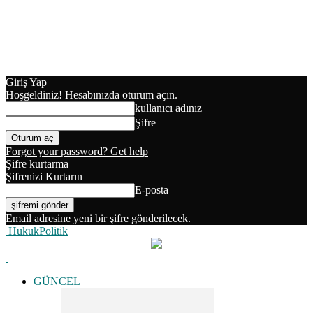
Giriş Yap
Hoşgeldiniz! Hesabınızda oturum açın.
kullanıcı adınız
Şifre
Forgot your password? Get help
Şifre kurtarma
Şifrenizi Kurtarın
E-posta
Email adresine yeni bir şifre gönderilecek.
HukukPolitik
GÜNCEL