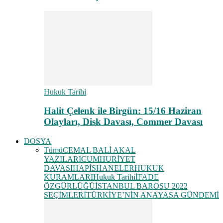
Hukuk Tarihi
Halit Çelenk ile Birgün: 15/16 Haziran
Olayları, Disk Davası, Commer Davası
DOSYA
Tümü
CEMAL BALİ AKAL
YAZILARI
CUMHURİYET
DAVASI
HAPİSHANELER
HUKUK
KURAMLARI
Hukuk Tarihi
İFADE
ÖZGÜRLÜĞÜ
İSTANBUL BAROSU 2022
SEÇİMLERİ
TÜRKİYE’NİN ANAYASA GÜNDEMİ