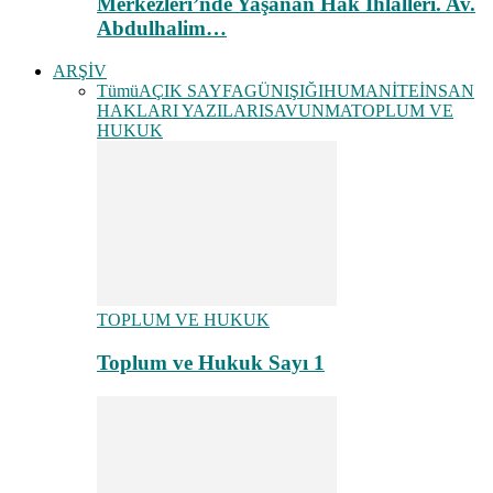
Merkezleri’nde Yaşanan Hak İhlalleri. Av.
Abdulhalim…
ARŞİV
Tümü
AÇIK SAYFA
GÜNIŞIĞI
HUMANİTE
İNSAN
HAKLARI YAZILARI
SAVUNMA
TOPLUM VE
HUKUK
TOPLUM VE HUKUK
Toplum ve Hukuk Sayı 1