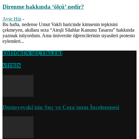
Direnme hakkında ‘ölçü’ nedir?
Ayşe Hür
-
Bu hafta, nedense Umut Vakfı haricinde kimsenin tepkisini
çekmeyen, akıllara seza “Ateşli Silahlar Kanunu Tasarısı” hakkında
yazmak istiyordum. Ama üniversite öğrencilerinin siyasileri protesto
eylemleri...
EDİTÖRÜN SEÇTİKLERİ
VİTRİN
Dostoyevski'nin Suç ve Ceza'sının İncelenmesi