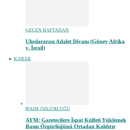
GEÇEN HAFTADAN
Uluslararası Adalet Divanı (Güney Afrika
v. İsrail)
KARAR
İFADE ÖZGÜRLÜĞÜ
AYM: Gazetecilere İspat Külfeti Yüklemek
Basın Özgürlüğünü Ortadan Kaldırır