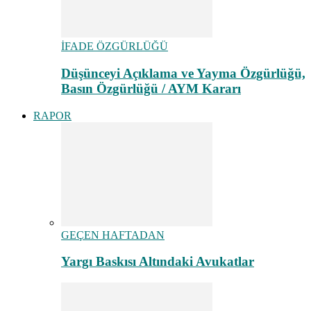
İFADE ÖZGÜRLÜĞÜ
Düşünceyi Açıklama ve Yayma Özgürlüğü,
Basın Özgürlüğü / AYM Kararı
RAPOR
GEÇEN HAFTADAN
Yargı Baskısı Altındaki Avukatlar