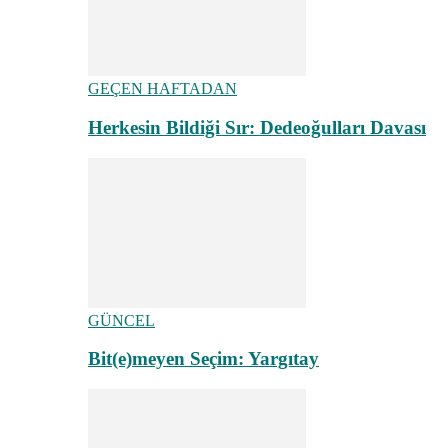
GEÇEN HAFTADAN
Herkesin Bildiği Sır: Dedeoğulları Davası
GÜNCEL
Bit(e)meyen Seçim: Yargıtay