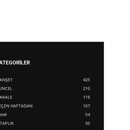
ATEGORİLER
ANŞET
425
ÜNCEL
210
AKALE
119
EÇEN HAFTADAN
107
enel
54
İTAPLIK
50