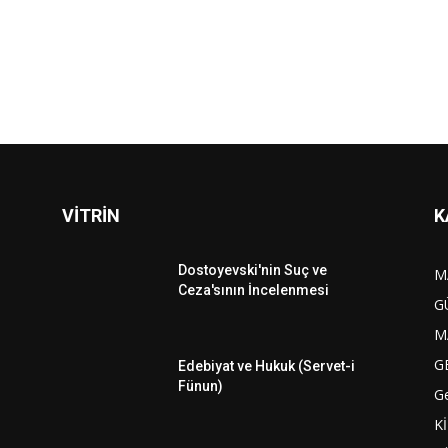
VİTRİN
K
Dostoyevski'nin Suç ve
M
Ceza'sının İncelenmesi
G
M
G
Edebiyat ve Hukuk (Servet-i
Fünun)
G
K