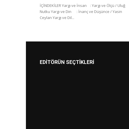
İÇİNDEKİLER Yargı ve İnsan : Yargı ve Ölçü / Uluğ
Nutku Yargı ve Din : İnanç ve Düşünce / Yasin
Ceylan Yargı ve Dil...
EDİTÖRÜN SEÇTİKLERİ