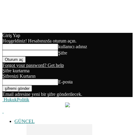
Giriş Yap
Hoşgeldiniz! Hesabınızda oturum açın.
kullanıcı adınız
Şifre
Forgot your password? Get help
Şifre kurtarma
Şifrenizi Kurtarın
E-posta
Email adresine yeni bir şifre gönderilecek.
HukukPolitik
GÜNCEL