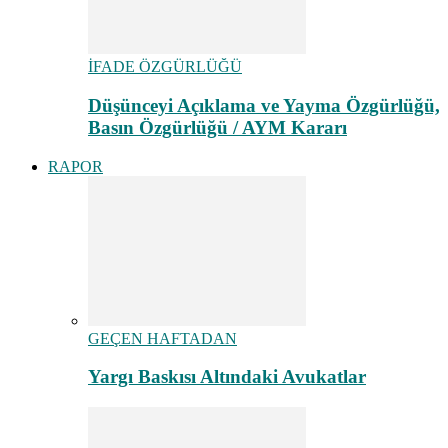
İFADE ÖZGÜRLÜĞÜ
Düşünceyi Açıklama ve Yayma Özgürlüğü,
Basın Özgürlüğü / AYM Kararı
RAPOR
GEÇEN HAFTADAN
Yargı Baskısı Altındaki Avukatlar