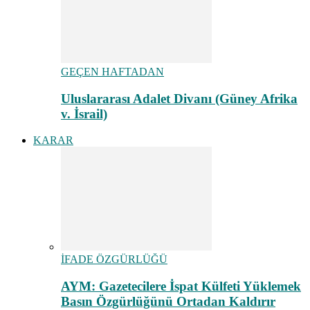
GEÇEN HAFTADAN
Uluslararası Adalet Divanı (Güney Afrika
v. İsrail)
KARAR
İFADE ÖZGÜRLÜĞÜ
AYM: Gazetecilere İspat Külfeti Yüklemek
Basın Özgürlüğünü Ortadan Kaldırır