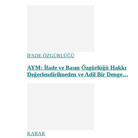
İFADE ÖZGÜRLÜĞÜ
AYM: İfade ve Basın Özgürlüğü Hakkı
Değerlendirilmeden ve Adil Bir Denge…
KARAR