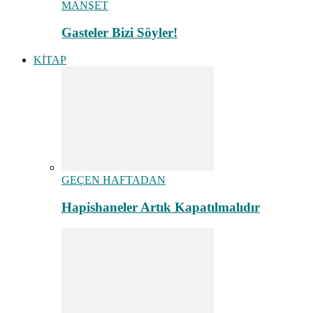
MANŞET
Gasteler Bizi Söyler!
KİTAP
GEÇEN HAFTADAN
Hapishaneler Artık Kapatılmalıdır