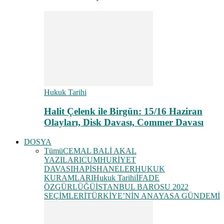
Hukuk Tarihi
Halit Çelenk ile Birgün: 15/16 Haziran
Olayları, Disk Davası, Commer Davası
DOSYA
Tümü
CEMAL BALİ AKAL
YAZILARI
CUMHURİYET
DAVASI
HAPİSHANELER
HUKUK
KURAMLARI
Hukuk Tarihi
İFADE
ÖZGÜRLÜĞÜ
İSTANBUL BAROSU 2022
SEÇİMLERİ
TÜRKİYE’NİN ANAYASA GÜNDEMİ