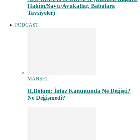
Hakim/Savcı/Avukatlar, Babalara
Tavsiyeler)
PODCAST
MANŞET
II.Bölüm: İnfaz Kanununda Ne Değişti?
Ne Değişmedi?