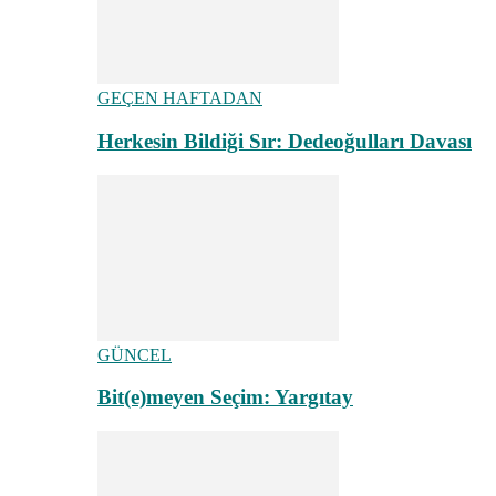
GEÇEN HAFTADAN
Herkesin Bildiği Sır: Dedeoğulları Davası
GÜNCEL
Bit(e)meyen Seçim: Yargıtay