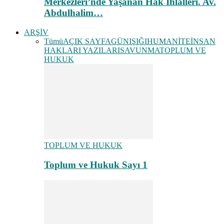
Merkezleri’nde Yaşanan Hak İhlalleri. Av.
Abdulhalim…
ARŞİV
Tümü
AÇIK SAYFA
GÜNIŞIĞI
HUMANİTE
İNSAN
HAKLARI YAZILARI
SAVUNMA
TOPLUM VE
HUKUK
TOPLUM VE HUKUK
Toplum ve Hukuk Sayı 1