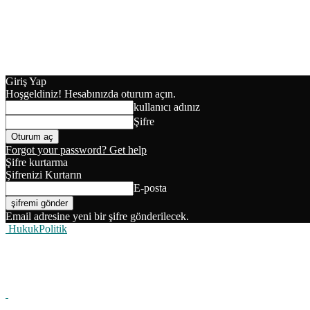
Giriş Yap
Hoşgeldiniz! Hesabınızda oturum açın.
kullanıcı adınız
Şifre
Forgot your password? Get help
Şifre kurtarma
Şifrenizi Kurtarın
E-posta
Email adresine yeni bir şifre gönderilecek.
HukukPolitik