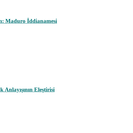
m: Maduro İddianamesi
nlayışının Eleştirisi