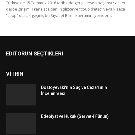
Türkiye’de 15 Temmuz 2016 tarihinde gerçekleşen başarısız askeri
darbe girişimi, Fransızca’dan İngilizce’ye “coup d’état” veya kısaca
“coup” olarak geçmiş bu Siyaset Bilimi kavramını yeniden...
EDİTÖRÜN SEÇTİKLERİ
VİTRİN
Dostoyevski'nin Suç ve Ceza'sının
İncelenmesi
Edebiyat ve Hukuk (Servet-i Fünun)