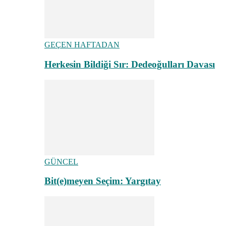
GEÇEN HAFTADAN
Herkesin Bildiği Sır: Dedeoğulları Davası
GÜNCEL
Bit(e)meyen Seçim: Yargıtay