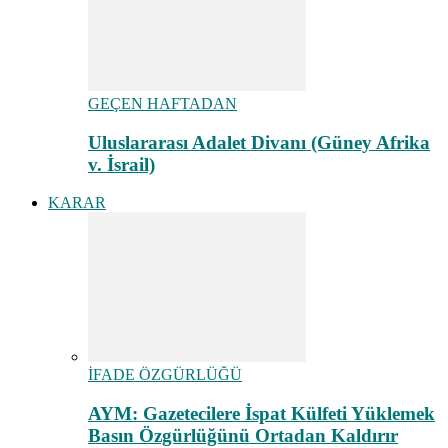
GEÇEN HAFTADAN
Uluslararası Adalet Divanı (Güney Afrika
v. İsrail)
KARAR
İFADE ÖZGÜRLÜĞÜ
AYM: Gazetecilere İspat Külfeti Yüklemek
Basın Özgürlüğünü Ortadan Kaldırır