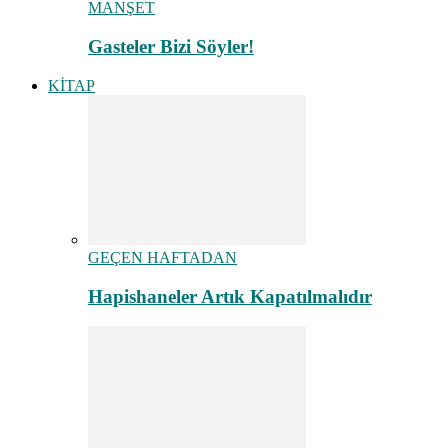
MANŞET
Gasteler Bizi Söyler!
KİTAP
GEÇEN HAFTADAN
Hapishaneler Artık Kapatılmalıdır