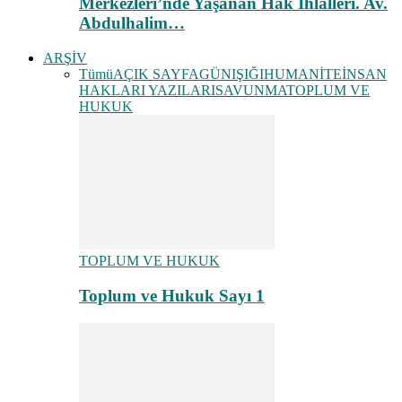
Merkezleri’nde Yaşanan Hak İhlalleri. Av.
Abdulhalim…
ARŞİV
Tümü
AÇIK SAYFA
GÜNIŞIĞI
HUMANİTE
İNSAN
HAKLARI YAZILARI
SAVUNMA
TOPLUM VE
HUKUK
TOPLUM VE HUKUK
Toplum ve Hukuk Sayı 1