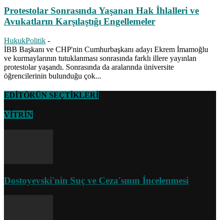
Protestolar Sonrasında Yaşanan Hak İhlalleri ve
Avukatların Karşılaştığı Engellemeler
HukukPolitik
-
İBB Başkanı ve CHP'nin Cumhurbaşkanı adayı Ekrem İmamoğlu
ve kurmaylarının tutuklanması sonrasında farklı illere yayınlan
protestolar yaşandı. Sonrasında da aralarında üniversite
öğrencilerinin bulunduğu çok...
EDİTÖRÜN SEÇTİKLERİ
VİTRİN
Dostoyevski'nin Suç ve Ceza'sının İncelenmesi