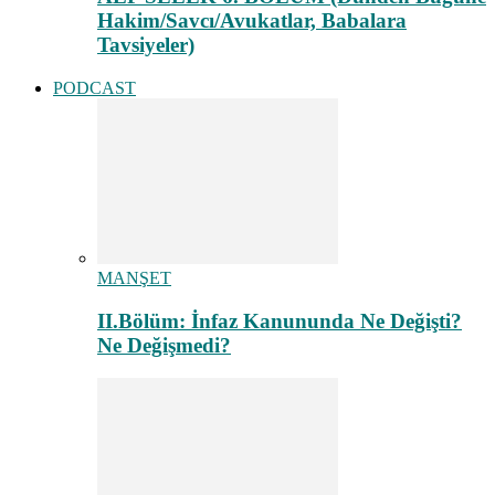
Hakim/Savcı/Avukatlar, Babalara
Tavsiyeler)
PODCAST
MANŞET
II.Bölüm: İnfaz Kanununda Ne Değişti?
Ne Değişmedi?