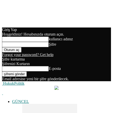
Giriş Yap
Hoşgeldiniz! Hesabınızda oturum açın.
kullanıcı adınız
Şifre
Forgot your password? Get help
Şifre kurtarma
Şifrenizi Kurtarın
E-posta
Email adresine yeni bir şifre gönderilecek.
HukukPolitik
GÜNCEL