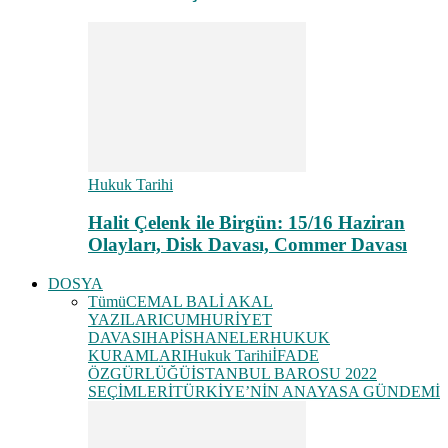
Hukuk Tarihi
Halit Çelenk ile Birgün: 15/16 Haziran
Olayları, Disk Davası, Commer Davası
DOSYA
Tümü
CEMAL BALİ AKAL
YAZILARI
CUMHURİYET
DAVASI
HAPİSHANELER
HUKUK
KURAMLARI
Hukuk Tarihi
İFADE
ÖZGÜRLÜĞÜ
İSTANBUL BAROSU 2022
SEÇİMLERİ
TÜRKİYE’NİN ANAYASA GÜNDEMİ