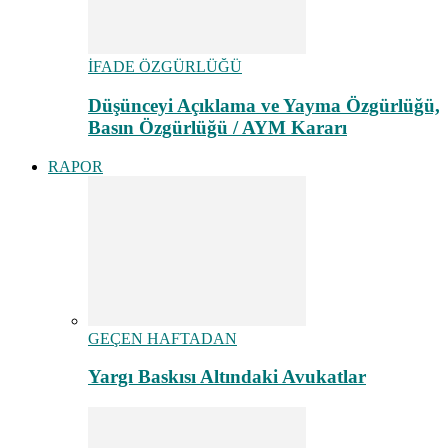
İFADE ÖZGÜRLÜĞÜ
Düşünceyi Açıklama ve Yayma Özgürlüğü,
Basın Özgürlüğü / AYM Kararı
RAPOR
GEÇEN HAFTADAN
Yargı Baskısı Altındaki Avukatlar