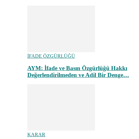
İFADE ÖZGÜRLÜĞÜ
AYM: İfade ve Basın Özgürlüğü Hakkı
Değerlendirilmeden ve Adil Bir Denge…
KARAR