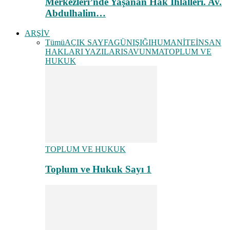
Merkezleri’nde Yaşanan Hak İhlalleri. Av.
Abdulhalim…
ARŞİV
Tümü
AÇIK SAYFA
GÜNIŞIĞI
HUMANİTE
İNSAN
HAKLARI YAZILARI
SAVUNMA
TOPLUM VE
HUKUK
TOPLUM VE HUKUK
Toplum ve Hukuk Sayı 1