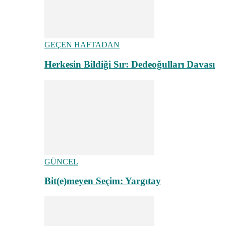
GEÇEN HAFTADAN
Herkesin Bildiği Sır: Dedeoğulları Davası
GÜNCEL
Bit(e)meyen Seçim: Yargıtay