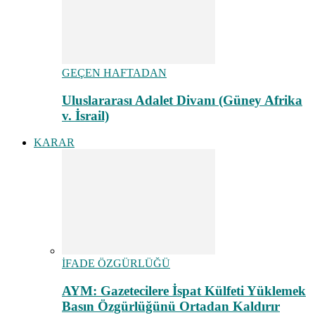
GEÇEN HAFTADAN
Uluslararası Adalet Divanı (Güney Afrika
v. İsrail)
KARAR
İFADE ÖZGÜRLÜĞÜ
AYM: Gazetecilere İspat Külfeti Yüklemek
Basın Özgürlüğünü Ortadan Kaldırır