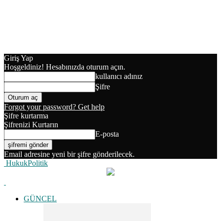
Giriş Yap
Hoşgeldiniz! Hesabınızda oturum açın.
kullanıcı adınız
Şifre
Forgot your password? Get help
Şifre kurtarma
Şifrenizi Kurtarın
E-posta
Email adresine yeni bir şifre gönderilecek.
HukukPolitik
GÜNCEL