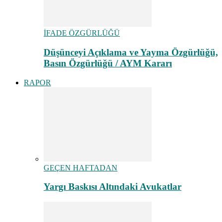
İFADE ÖZGÜRLÜĞÜ
Düşünceyi Açıklama ve Yayma Özgürlüğü,
Basın Özgürlüğü / AYM Kararı
RAPOR
GEÇEN HAFTADAN
Yargı Baskısı Altındaki Avukatlar