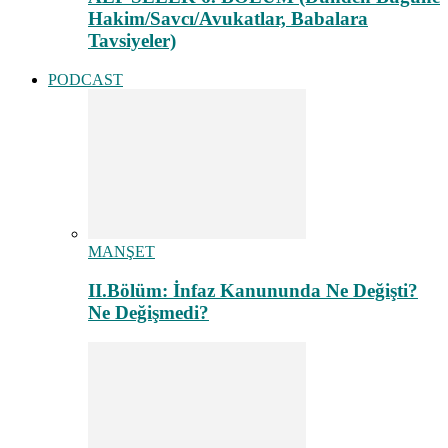
Hakim/Savcı/Avukatlar, Babalara
Tavsiyeler)
PODCAST
MANŞET
II.Bölüm: İnfaz Kanununda Ne Değişti?
Ne Değişmedi?