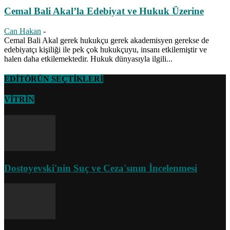
Cemal Bali Akal’la Edebiyat ve Hukuk Üzerine
Can Hakan
-
Cemal Bali Akal gerek hukukçu gerek akademisyen gerekse de
edebiyatçı kişiliği ile pek çok hukukçuyu, insanı etkilemiştir ve
halen daha etkilemektedir. Hukuk dünyasıyla ilgili...
EDİTÖRÜN SEÇTİKLERİ
VİTRİN
Dostoyevski'nin Suç ve Ceza'sının İncelenmesi