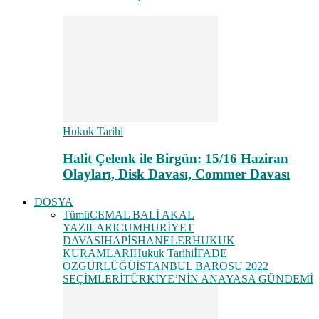
Hukuk Tarihi
Halit Çelenk ile Birgün: 15/16 Haziran
Olayları, Disk Davası, Commer Davası
DOSYA
Tümü
CEMAL BALİ AKAL
YAZILARI
CUMHURİYET
DAVASI
HAPİSHANELER
HUKUK
KURAMLARI
Hukuk Tarihi
İFADE
ÖZGÜRLÜĞÜ
İSTANBUL BAROSU 2022
SEÇİMLERİ
TÜRKİYE’NİN ANAYASA GÜNDEMİ