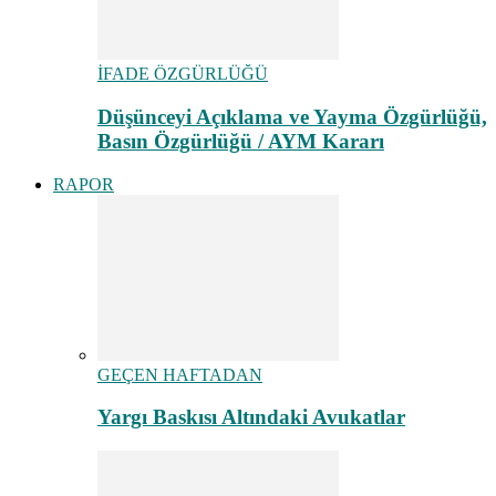
İFADE ÖZGÜRLÜĞÜ
Düşünceyi Açıklama ve Yayma Özgürlüğü,
Basın Özgürlüğü / AYM Kararı
RAPOR
GEÇEN HAFTADAN
Yargı Baskısı Altındaki Avukatlar