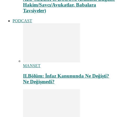
Hakim/Savcı/Avukatlar, Babalara
Tavsiyeler)
PODCAST
MANŞET
II.Bölüm: İnfaz Kanununda Ne Değişti?
Ne Değişmedi?