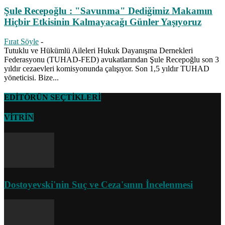
Şule Recepoğlu : "Savunma" Dediğimiz Makamın
Hiçbir Etkisinin Kalmayacağı Günler Yaşıyoruz
Fırat Söyle
-
Tutuklu ve Hükümlü Aileleri Hukuk Dayanışma Dernekleri
Federasyonu (TUHAD-FED) avukatlarından Şule Recepoğlu son 3
yıldır cezaevleri komisyonunda çalışıyor. Son 1,5 yıldır TUHAD
yöneticisi. Bize...
EDİTÖRÜN SEÇTİKLERİ
VİTRİN
Dostoyevski'nin Suç ve Ceza'sının İncelenmesi