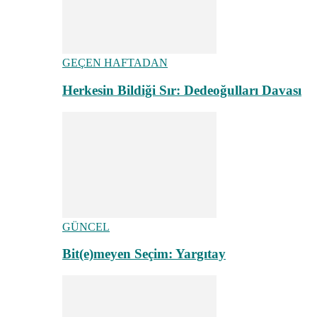
GEÇEN HAFTADAN
Herkesin Bildiği Sır: Dedeoğulları Davası
GÜNCEL
Bit(e)meyen Seçim: Yargıtay