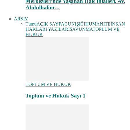
Merkezleri’nde Yaşanan Hak İhlalleri. Av.
Abdulhalim…
ARŞİV
Tümü
AÇIK SAYFA
GÜNIŞIĞI
HUMANİTE
İNSAN
HAKLARI YAZILARI
SAVUNMA
TOPLUM VE
HUKUK
TOPLUM VE HUKUK
Toplum ve Hukuk Sayı 1