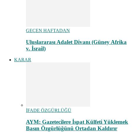
GEÇEN HAFTADAN
Uluslararası Adalet Divanı (Güney Afrika
v. İsrail)
KARAR
İFADE ÖZGÜRLÜĞÜ
AYM: Gazetecilere İspat Külfeti Yüklemek
Basın Özgürlüğünü Ortadan Kaldırır