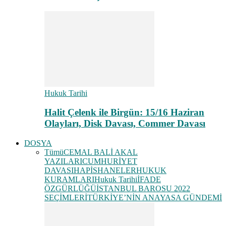
Hukuk Tarihi
Halit Çelenk ile Birgün: 15/16 Haziran
Olayları, Disk Davası, Commer Davası
DOSYA
Tümü
CEMAL BALİ AKAL
YAZILARI
CUMHURİYET
DAVASI
HAPİSHANELER
HUKUK
KURAMLARI
Hukuk Tarihi
İFADE
ÖZGÜRLÜĞÜ
İSTANBUL BAROSU 2022
SEÇİMLERİ
TÜRKİYE’NİN ANAYASA GÜNDEMİ