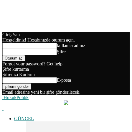
Giriş Yap
Hoşgeldiniz! Hesabınızda oturum açın.
kullanıcı adınız
Şifre
Forgot your password? Get help
Şifre kurtarma
Şifrenizi Kurtarın
E-posta
Email adresine yeni bir şifre gönderilecek.
HukukPolitik
GÜNCEL