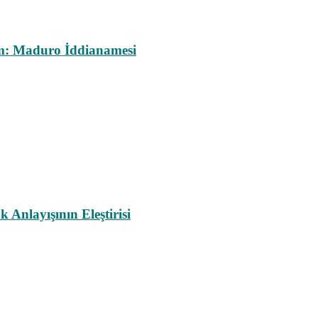
m: Maduro İddianamesi
nlayışının Eleştirisi