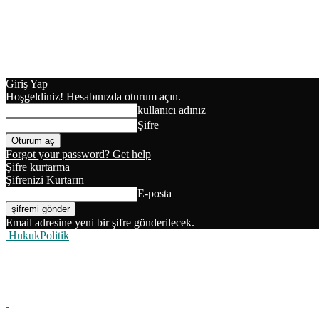
Giriş Yap
Hoşgeldiniz! Hesabınızda oturum açın.
kullanıcı adınız
Şifre
Forgot your password? Get help
Şifre kurtarma
Şifrenizi Kurtarın
E-posta
Email adresine yeni bir şifre gönderilecek.
HukukPolitik