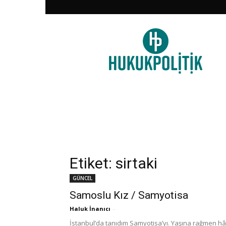
HukukPolitik
Etiket: sirtaki
GÜNCEL
Samoslu Kız / Samyotisa
Haluk İnanıcı
-
İstanbul’da tanıdım Samyotisa’yı. Yaşına rağmen hâ