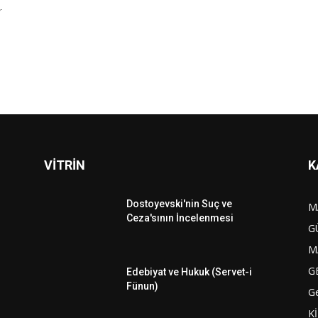
r
VİTRİN
K
Dostoyevski'nin Suç ve
M
Ceza'sının İncelenmesi
G
M
G
Edebiyat ve Hukuk (Servet-i
Fünun)
G
K