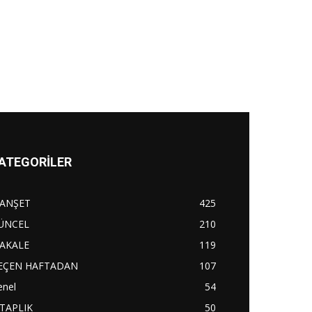
ATEGORİLER
ANŞET
425
ÜNCEL
210
AKALE
119
EÇEN HAFTADAN
107
enel
54
İTAPLIK
50