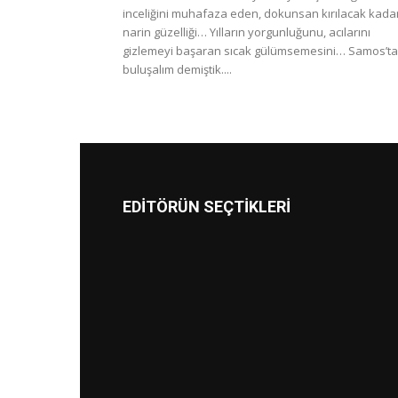
inceliğini muhafaza eden, dokunsan kırılacak kada
narin güzelliği… Yılların yorgunluğunu, acılarını
gizlemeyi başaran sıcak gülümsemesini… Samos’ta
buluşalım demiştik....
EDİTÖRÜN SEÇTİKLERİ