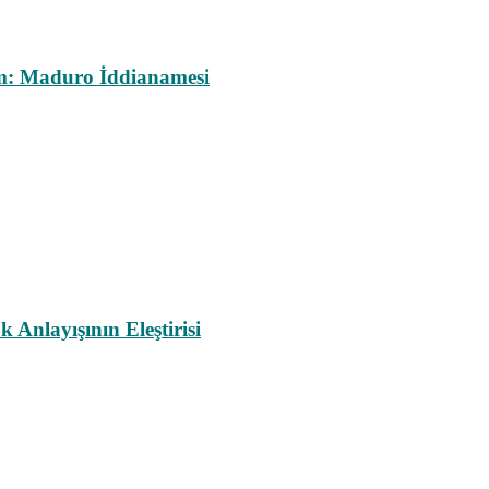
m: Maduro İddianamesi
nlayışının Eleştirisi