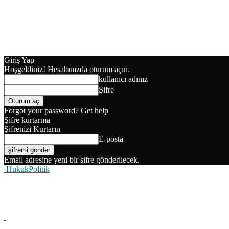
Giriş Yap
Hoşgeldiniz! Hesabınızda oturum açın.
kullanıcı adınız
Şifre
Forgot your password? Get help
Şifre kurtarma
Şifrenizi Kurtarın
E-posta
Email adresine yeni bir şifre gönderilecek.
HukukPolitik