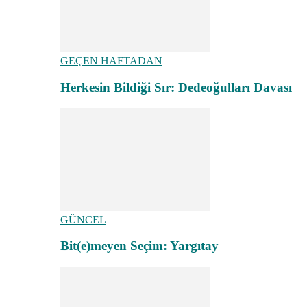
GEÇEN HAFTADAN
Herkesin Bildiği Sır: Dedeoğulları Davası
GÜNCEL
Bit(e)meyen Seçim: Yargıtay