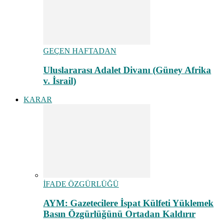
GEÇEN HAFTADAN
Uluslararası Adalet Divanı (Güney Afrika
v. İsrail)
KARAR
İFADE ÖZGÜRLÜĞÜ
AYM: Gazetecilere İspat Külfeti Yüklemek
Basın Özgürlüğünü Ortadan Kaldırır