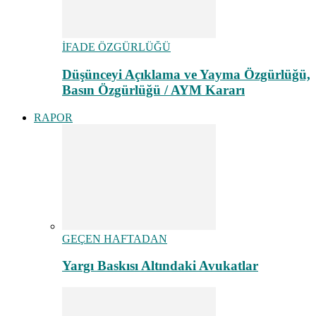
İFADE ÖZGÜRLÜĞÜ
Düşünceyi Açıklama ve Yayma Özgürlüğü,
Basın Özgürlüğü / AYM Kararı
RAPOR
GEÇEN HAFTADAN
Yargı Baskısı Altındaki Avukatlar