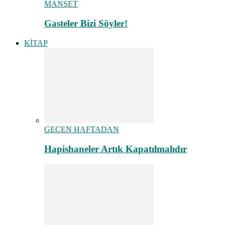
MANŞET
Gasteler Bizi Söyler!
KİTAP
GEÇEN HAFTADAN
Hapishaneler Artık Kapatılmalıdır