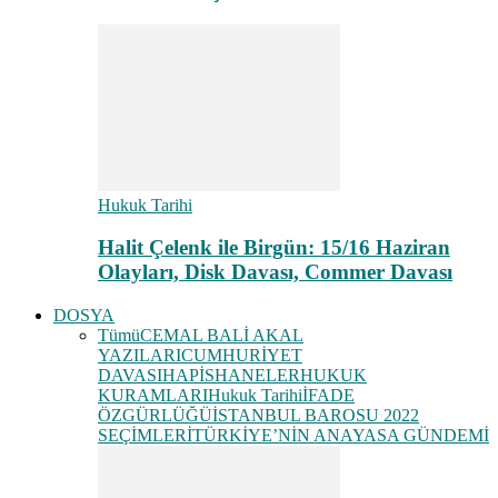
Hukuk Tarihi
Halit Çelenk ile Birgün: 15/16 Haziran
Olayları, Disk Davası, Commer Davası
DOSYA
Tümü
CEMAL BALİ AKAL
YAZILARI
CUMHURİYET
DAVASI
HAPİSHANELER
HUKUK
KURAMLARI
Hukuk Tarihi
İFADE
ÖZGÜRLÜĞÜ
İSTANBUL BAROSU 2022
SEÇİMLERİ
TÜRKİYE’NİN ANAYASA GÜNDEMİ