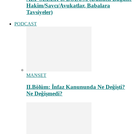
Hakim/Savcı/Avukatlar, Babalara
Tavsiyeler)
PODCAST
MANŞET
II.Bölüm: İnfaz Kanununda Ne Değişti?
Ne Değişmedi?