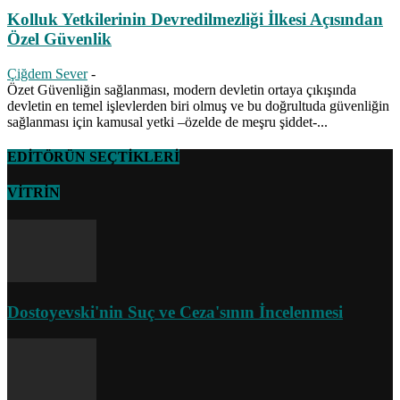
Kolluk Yetkilerinin Devredilmezliği İlkesi Açısından
Özel Güvenlik
Çiğdem Sever
-
Özet Güvenliğin sağlanması, modern devletin ortaya çıkışında
devletin en temel işlevlerden biri olmuş ve bu doğrultuda güvenliğin
sağlanması için kamusal yetki –özelde de meşru şiddet-...
EDİTÖRÜN SEÇTİKLERİ
VİTRİN
Dostoyevski'nin Suç ve Ceza'sının İncelenmesi