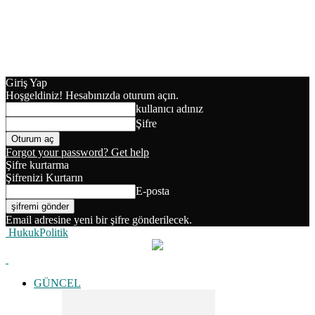
Giriş Yap
Hoşgeldiniz! Hesabınızda oturum açın.
kullanıcı adınız
Şifre
Forgot your password? Get help
Şifre kurtarma
Şifrenizi Kurtarın
E-posta
Email adresine yeni bir şifre gönderilecek.
HukukPolitik
GÜNCEL