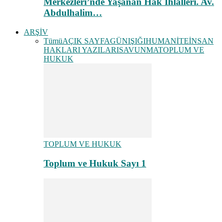
Merkezleri’nde Yaşanan Hak İhlalleri. Av.
Abdulhalim…
ARŞİV
Tümü
AÇIK SAYFA
GÜNIŞIĞI
HUMANİTE
İNSAN
HAKLARI YAZILARI
SAVUNMA
TOPLUM VE
HUKUK
TOPLUM VE HUKUK
Toplum ve Hukuk Sayı 1