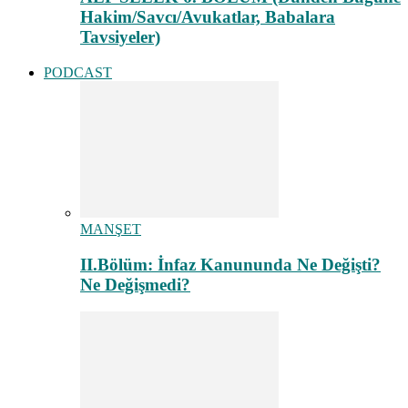
Hakim/Savcı/Avukatlar, Babalara
Tavsiyeler)
PODCAST
MANŞET
II.Bölüm: İnfaz Kanununda Ne Değişti?
Ne Değişmedi?