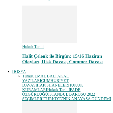
Hukuk Tarihi
Halit Çelenk ile Birgün: 15/16 Haziran
Olayları, Disk Davası, Commer Davası
DOSYA
Tümü
CEMAL BALİ AKAL
YAZILARI
CUMHURİYET
DAVASI
HAPİSHANELER
HUKUK
KURAMLARI
Hukuk Tarihi
İFADE
ÖZGÜRLÜĞÜ
İSTANBUL BAROSU 2022
SEÇİMLERİ
TÜRKİYE’NİN ANAYASA GÜNDEMİ