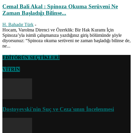
Cemal Bali Akal : Spinoza Okuma Serüveni Ne
Zaman Başladığı Bilinse...
H. Bahadır Türk
-
Hocam, Varolma Direnci ve Özerklik: Bir Hak Kuramı İçin
Spinoza’yla isimli çalışmanıza yazdığınız giriş bölümünde şöyle
diyorsunuz: “Spinoza okuma serüveni ne zaman başladığı bilinse de,
ne...
EDİTÖRÜN SEÇTİKLERİ
VİTRİN
Dostoyevski'nin Suç ve Ceza'sının İncelenmesi