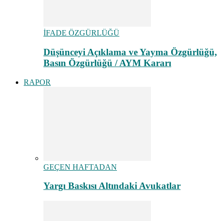
İFADE ÖZGÜRLÜĞÜ
Düşünceyi Açıklama ve Yayma Özgürlüğü,
Basın Özgürlüğü / AYM Kararı
RAPOR
GEÇEN HAFTADAN
Yargı Baskısı Altındaki Avukatlar