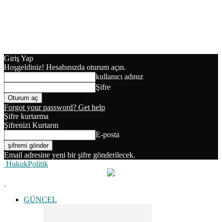
Giriş Yap
Hoşgeldiniz! Hesabınızda oturum açın.
kullanıcı adınız
Şifre
Forgot your password? Get help
Şifre kurtarma
Şifrenizi Kurtarın
E-posta
Email adresine yeni bir şifre gönderilecek.
HukukPolitik
GÜNCEL