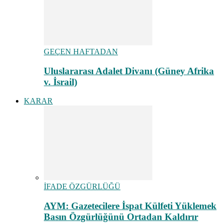
GEÇEN HAFTADAN
Uluslararası Adalet Divanı (Güney Afrika
v. İsrail)
KARAR
İFADE ÖZGÜRLÜĞÜ
AYM: Gazetecilere İspat Külfeti Yüklemek
Basın Özgürlüğünü Ortadan Kaldırır