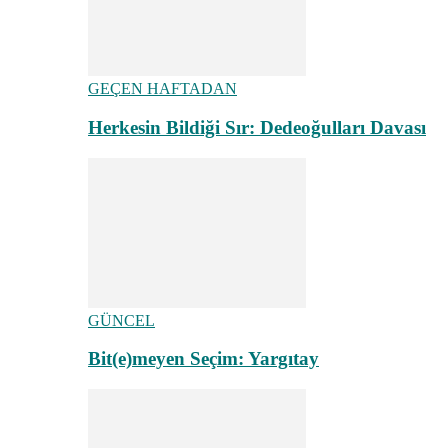
GEÇEN HAFTADAN
Herkesin Bildiği Sır: Dedeoğulları Davası
GÜNCEL
Bit(e)meyen Seçim: Yargıtay