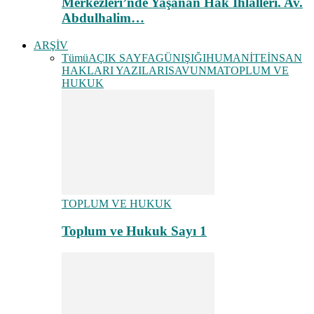
Merkezleri’nde Yaşanan Hak İhlalleri. Av.
Abdulhalim…
ARŞİV
Tümü
AÇIK SAYFA
GÜNIŞIĞI
HUMANİTE
İNSAN
HAKLARI YAZILARI
SAVUNMA
TOPLUM VE
HUKUK
TOPLUM VE HUKUK
Toplum ve Hukuk Sayı 1