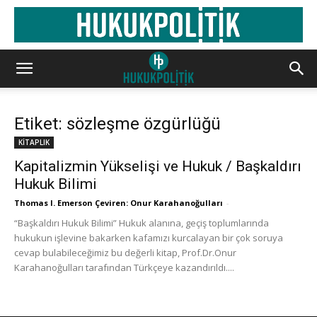
Etiket: sözleşme özgürlüğü
KİTAPLIK
Kapitalizmin Yükselişi ve Hukuk / Başkaldırı
Hukuk Bilimi
Thomas I. Emerson Çeviren: Onur Karahanoğulları
-
“Başkaldırı Hukuk Bilimi” Hukuk alanına, geçiş toplumlarında
hukukun işlevine bakarken kafamızı kurcalayan bir çok soruya
cevap bulabileceğimiz bu değerli kitap, Prof.Dr.Onur
Karahanoğulları tarafından Türkçeye kazandırıldı....