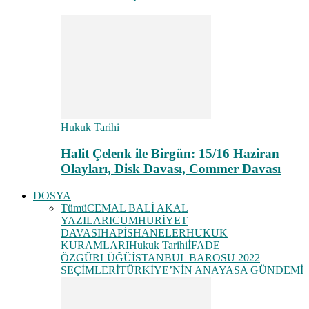
Hukuk Tarihi
Halit Çelenk ile Birgün: 15/16 Haziran
Olayları, Disk Davası, Commer Davası
DOSYA
Tümü
CEMAL BALİ AKAL
YAZILARI
CUMHURİYET
DAVASI
HAPİSHANELER
HUKUK
KURAMLARI
Hukuk Tarihi
İFADE
ÖZGÜRLÜĞÜ
İSTANBUL BAROSU 2022
SEÇİMLERİ
TÜRKİYE’NİN ANAYASA GÜNDEMİ