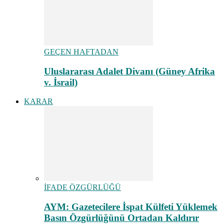
GEÇEN HAFTADAN
Uluslararası Adalet Divanı (Güney Afrika
v. İsrail)
KARAR
İFADE ÖZGÜRLÜĞÜ
AYM: Gazetecilere İspat Külfeti Yüklemek
Basın Özgürlüğünü Ortadan Kaldırır