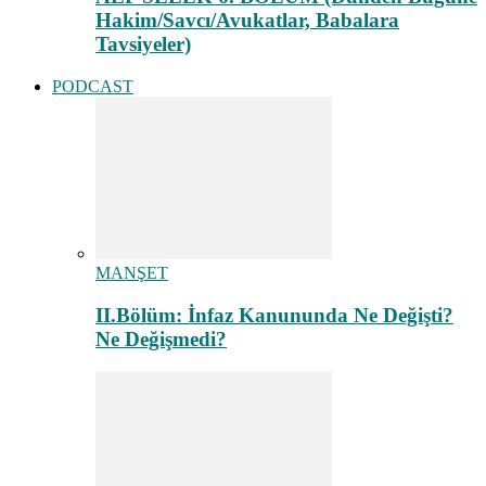
Hakim/Savcı/Avukatlar, Babalara
Tavsiyeler)
PODCAST
MANŞET
II.Bölüm: İnfaz Kanununda Ne Değişti?
Ne Değişmedi?