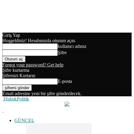
Giriş Yap
Hoşgeldiniz! Hesabınızda oturum açın.
kullanıcı adınız
Şifre
Forgot your password? Get help
Şifre kurtarma
Şifrenizi Kurtarın
E-posta
Email adresine yeni bir şifre gönderilecek.
HukukPolitik
GÜNCEL