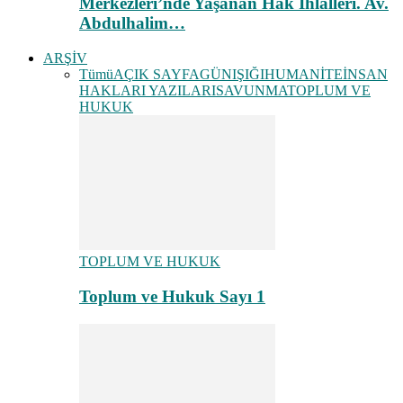
Merkezleri’nde Yaşanan Hak İhlalleri. Av.
Abdulhalim…
ARŞİV
Tümü
AÇIK SAYFA
GÜNIŞIĞI
HUMANİTE
İNSAN
HAKLARI YAZILARI
SAVUNMA
TOPLUM VE
HUKUK
TOPLUM VE HUKUK
Toplum ve Hukuk Sayı 1