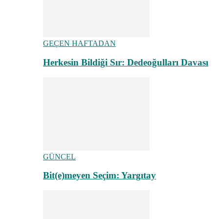
GEÇEN HAFTADAN
Herkesin Bildiği Sır: Dedeoğulları Davası
GÜNCEL
Bit(e)meyen Seçim: Yargıtay