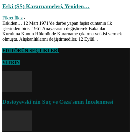
Eski (SS) Kararnameleri, Yeniden…
Fikret İlkiz
-
Eskiden… 12 Mart 1971’de darbe yapan faşist cuntanın ilk
işlerinden birisi 1961 Anayasasını değiştirerek Bakanlar
Kuruluna Kanun Hükmünde Kararname çıkarma yetkisi vermek
olmuştu. Alışkanlıklarını değiştirmediler. 12 Eylül...
EDİTÖRÜN SEÇTİKLERİ
VİTRİN
Dostoyevski'nin Suç ve Ceza'sının İncelenmesi