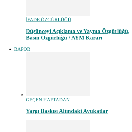
İFADE ÖZGÜRLÜĞÜ
Düşünceyi Açıklama ve Yayma Özgürlüğü,
Basın Özgürlüğü / AYM Kararı
RAPOR
GEÇEN HAFTADAN
Yargı Baskısı Altındaki Avukatlar