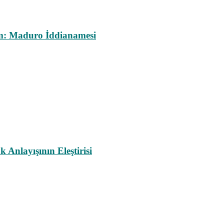
m: Maduro İddianamesi
nlayışının Eleştirisi