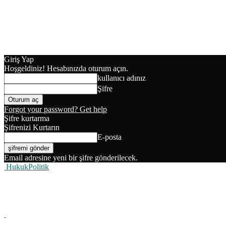
Giriş Yap
Hoşgeldiniz! Hesabınızda oturum açın.
kullanıcı adınız
Şifre
Forgot your password? Get help
Şifre kurtarma
Şifrenizi Kurtarın
E-posta
Email adresine yeni bir şifre gönderilecek.
HukukPolitik