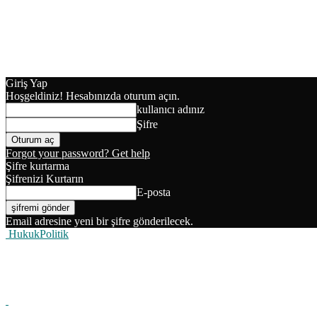
Giriş Yap
Hoşgeldiniz! Hesabınızda oturum açın.
kullanıcı adınız
Şifre
Forgot your password? Get help
Şifre kurtarma
Şifrenizi Kurtarın
E-posta
Email adresine yeni bir şifre gönderilecek.
HukukPolitik