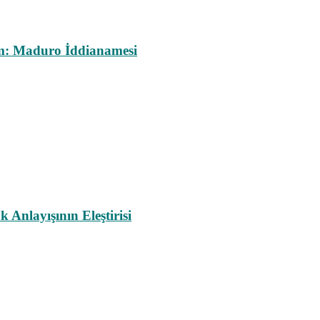
m: Maduro İddianamesi
nlayışının Eleştirisi