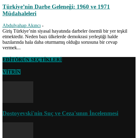
Türkiye’nin Darbe Geleneği: 1960 ve 1971
Müdahaleleri
Abdulvahap Akıncı
-
Giriş Türkiye’nin siyasal hayatında darbeler önemli bir yer teşkil
etmektedir. Neden bazı ülkelerde demokrasi yerleştiği halde
bazılarında hala daha oturmamış olduğu sorusuna bir cevap
vermek...
EDİTÖRÜN SEÇTİKLERİ
VİTRİN
Dostoyevski'nin Suç ve Ceza'sının İncelenmesi