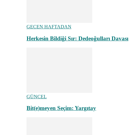
GEÇEN HAFTADAN
Herkesin Bildiği Sır: Dedeoğulları Davası
GÜNCEL
Bit(e)meyen Seçim: Yargıtay