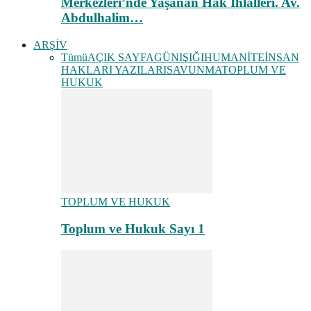
Merkezleri’nde Yaşanan Hak İhlalleri. Av.
Abdulhalim…
ARŞİV
Tümü
AÇIK SAYFA
GÜNIŞIĞI
HUMANİTE
İNSAN
HAKLARI YAZILARI
SAVUNMA
TOPLUM VE
HUKUK
TOPLUM VE HUKUK
Toplum ve Hukuk Sayı 1