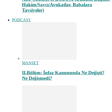
Hakim/Savcı/Avukatlar, Babalara
Tavsiyeler)
PODCAST
MANŞET
II.Bölüm: İnfaz Kanununda Ne Değişti?
Ne Değişmedi?