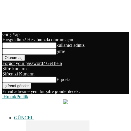
Giriş Yap
Hoşgeldiniz! Hesabınızda oturum açın.
kullanıcı adınız
Şifre
Forgot your password? Get help
Şifre kurtarma
Şifrenizi Kurtarın
E-posta
Email adresine yeni bir şifre gönderilecek.
HukukPolitik
GÜNCEL