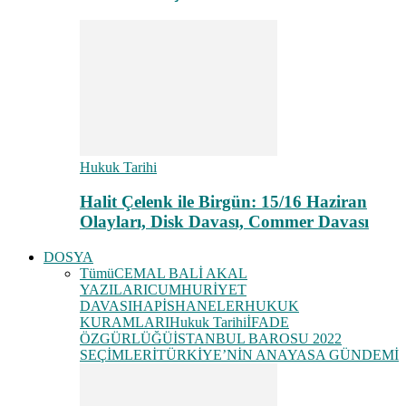
Hukuk Tarihi
Halit Çelenk ile Birgün: 15/16 Haziran
Olayları, Disk Davası, Commer Davası
DOSYA
Tümü
CEMAL BALİ AKAL
YAZILARI
CUMHURİYET
DAVASI
HAPİSHANELER
HUKUK
KURAMLARI
Hukuk Tarihi
İFADE
ÖZGÜRLÜĞÜ
İSTANBUL BAROSU 2022
SEÇİMLERİ
TÜRKİYE’NİN ANAYASA GÜNDEMİ