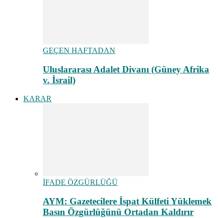
GEÇEN HAFTADAN
Uluslararası Adalet Divanı (Güney Afrika
v. İsrail)
KARAR
İFADE ÖZGÜRLÜĞÜ
AYM: Gazetecilere İspat Külfeti Yüklemek
Basın Özgürlüğünü Ortadan Kaldırır