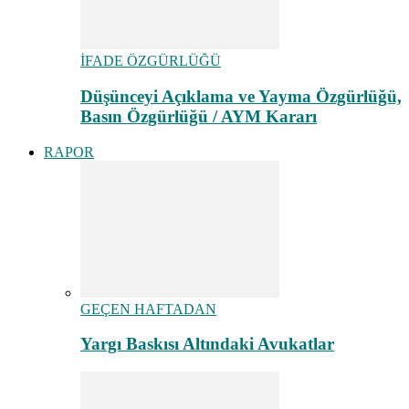
İFADE ÖZGÜRLÜĞÜ
Düşünceyi Açıklama ve Yayma Özgürlüğü,
Basın Özgürlüğü / AYM Kararı
RAPOR
GEÇEN HAFTADAN
Yargı Baskısı Altındaki Avukatlar