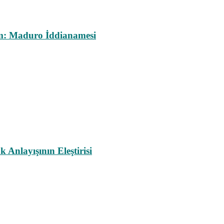
m: Maduro İddianamesi
nlayışının Eleştirisi