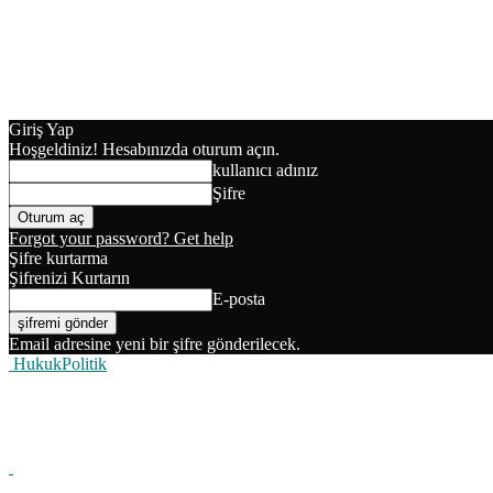
Giriş Yap
Hoşgeldiniz! Hesabınızda oturum açın.
kullanıcı adınız
Şifre
Forgot your password? Get help
Şifre kurtarma
Şifrenizi Kurtarın
E-posta
Email adresine yeni bir şifre gönderilecek.
HukukPolitik