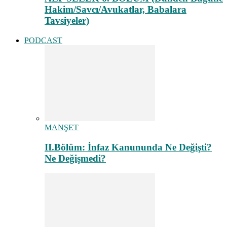
Hakim/Savcı/Avukatlar, Babalara
Tavsiyeler)
PODCAST
MANŞET
II.Bölüm: İnfaz Kanununda Ne Değişti?
Ne Değişmedi?