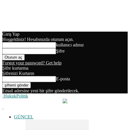
Giriş Yap
Hoşgeldiniz! Hesabınızda oturum açın.
kullanıcı adınız
Şifre
Forgot your password? Get help
Şifre kurtarma
Şifrenizi Kurtarın
E-posta
Email adresine yeni bir şifre gönderilecek.
HukukPolitik
GÜNCEL