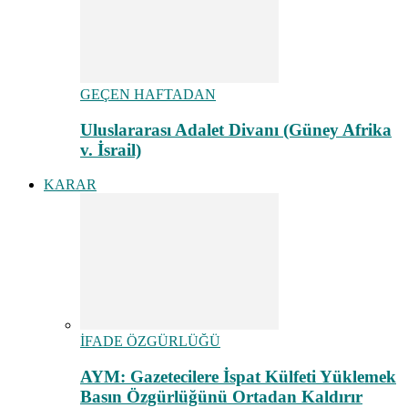
GEÇEN HAFTADAN
Uluslararası Adalet Divanı (Güney Afrika
v. İsrail)
KARAR
İFADE ÖZGÜRLÜĞÜ
AYM: Gazetecilere İspat Külfeti Yüklemek
Basın Özgürlüğünü Ortadan Kaldırır