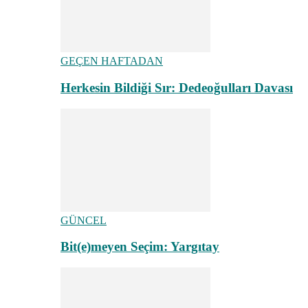
GEÇEN HAFTADAN
Herkesin Bildiği Sır: Dedeoğulları Davası
GÜNCEL
Bit(e)meyen Seçim: Yargıtay