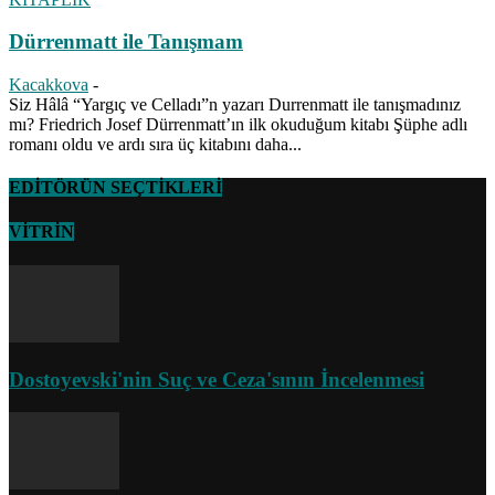
Dürrenmatt ile Tanışmam
Kacakkova
-
Siz Hâlâ “Yargıç ve Celladı”n yazarı Durrenmatt ile tanışmadınız
mı? Friedrich Josef Dürrenmatt’ın ilk okuduğum kitabı Şüphe adlı
romanı oldu ve ardı sıra üç kitabını daha...
EDİTÖRÜN SEÇTİKLERİ
VİTRİN
Dostoyevski'nin Suç ve Ceza'sının İncelenmesi