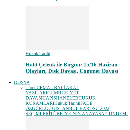
Hukuk Tarihi
Halit Çelenk ile Birgün: 15/16 Haziran
Olayları, Disk Davası, Commer Davası
DOSYA
Tümü
CEMAL BALİ AKAL
YAZILARI
CUMHURİYET
DAVASI
HAPİSHANELER
HUKUK
KURAMLARI
Hukuk Tarihi
İFADE
ÖZGÜRLÜĞÜ
İSTANBUL BAROSU 2022
SEÇİMLERİ
TÜRKİYE’NİN ANAYASA GÜNDEMİ