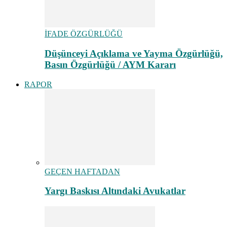
İFADE ÖZGÜRLÜĞÜ
Düşünceyi Açıklama ve Yayma Özgürlüğü,
Basın Özgürlüğü / AYM Kararı
RAPOR
GEÇEN HAFTADAN
Yargı Baskısı Altındaki Avukatlar