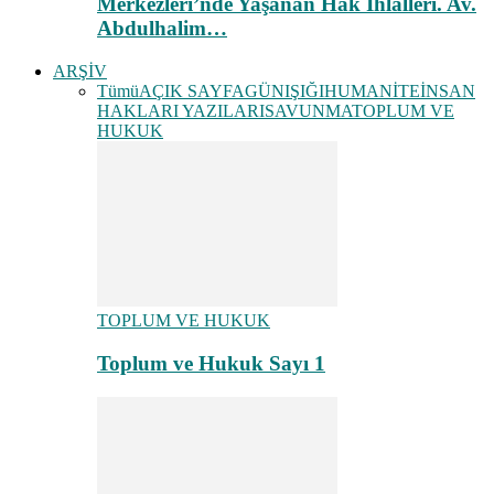
Merkezleri’nde Yaşanan Hak İhlalleri. Av.
Abdulhalim…
ARŞİV
Tümü
AÇIK SAYFA
GÜNIŞIĞI
HUMANİTE
İNSAN
HAKLARI YAZILARI
SAVUNMA
TOPLUM VE
HUKUK
TOPLUM VE HUKUK
Toplum ve Hukuk Sayı 1