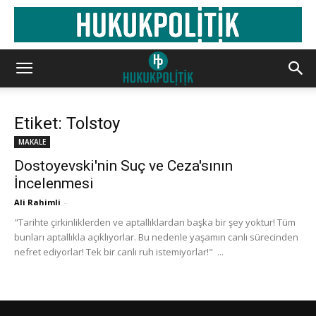
Etiket: Tolstoy
MAKALE
Dostoyevski'nin Suç ve Ceza'sının
İncelenmesi
Ali Rahimli
-
"Tarihte çirkinliklerden ve aptallıklardan başka bir şey yoktur! Tüm
bunları aptallıkla açıklıyorlar. Bu nedenle yaşamın canlı sürecinden
nefret ediyorlar! Tek bir canlı ruh istemiyorlar!" ...