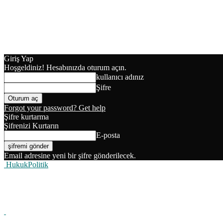
Giriş Yap
Hoşgeldiniz! Hesabınızda oturum açın.
kullanıcı adınız
Şifre
Forgot your password? Get help
Şifre kurtarma
Şifrenizi Kurtarın
E-posta
Email adresine yeni bir şifre gönderilecek.
HukukPolitik