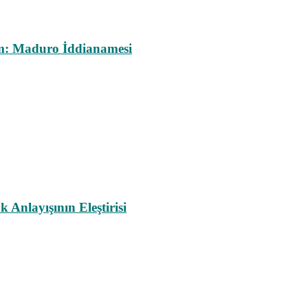
m: Maduro İddianamesi
nlayışının Eleştirisi