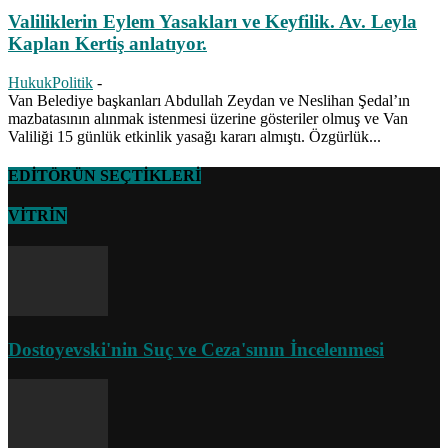
Valiliklerin Eylem Yasakları ve Keyfilik. Av. Leyla
Kaplan Kertiş anlatıyor.
HukukPolitik
-
Van Belediye başkanları Abdullah Zeydan ve Neslihan Şedal’ın
mazbatasının alınmak istenmesi üzerine gösteriler olmuş ve Van
Valiliği 15 günlük etkinlik yasağı kararı almıştı. Özgürlük...
EDİTÖRÜN SEÇTİKLERİ
VİTRİN
Dostoyevski'nin Suç ve Ceza'sının İncelenmesi