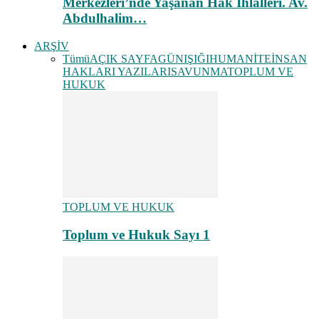
Merkezleri’nde Yaşanan Hak İhlalleri. Av.
Abdulhalim…
ARŞİV
Tümü
AÇIK SAYFA
GÜNIŞIĞI
HUMANİTE
İNSAN
HAKLARI YAZILARI
SAVUNMA
TOPLUM VE
HUKUK
TOPLUM VE HUKUK
Toplum ve Hukuk Sayı 1