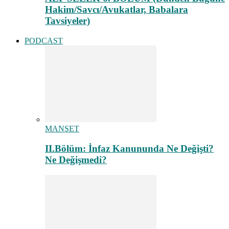
Hakim/Savcı/Avukatlar, Babalara
Tavsiyeler)
PODCAST
MANŞET
II.Bölüm: İnfaz Kanununda Ne Değişti?
Ne Değişmedi?