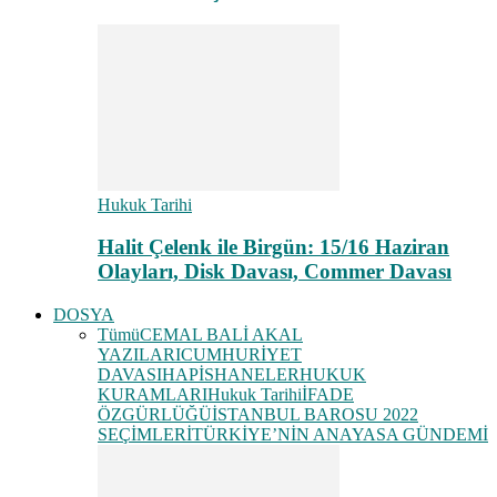
Hukuk Tarihi
Halit Çelenk ile Birgün: 15/16 Haziran
Olayları, Disk Davası, Commer Davası
DOSYA
Tümü
CEMAL BALİ AKAL
YAZILARI
CUMHURİYET
DAVASI
HAPİSHANELER
HUKUK
KURAMLARI
Hukuk Tarihi
İFADE
ÖZGÜRLÜĞÜ
İSTANBUL BAROSU 2022
SEÇİMLERİ
TÜRKİYE’NİN ANAYASA GÜNDEMİ