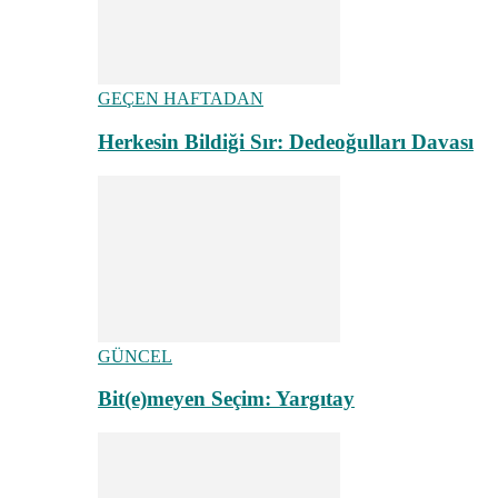
GEÇEN HAFTADAN
Herkesin Bildiği Sır: Dedeoğulları Davası
GÜNCEL
Bit(e)meyen Seçim: Yargıtay