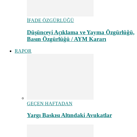
İFADE ÖZGÜRLÜĞÜ
Düşünceyi Açıklama ve Yayma Özgürlüğü,
Basın Özgürlüğü / AYM Kararı
RAPOR
GEÇEN HAFTADAN
Yargı Baskısı Altındaki Avukatlar