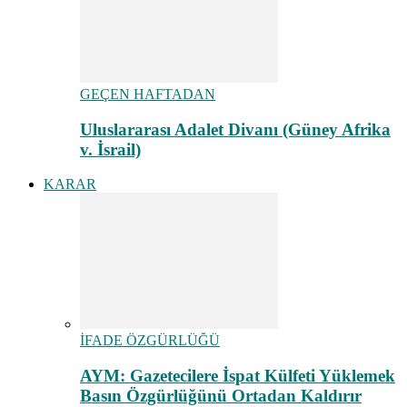
GEÇEN HAFTADAN
Uluslararası Adalet Divanı (Güney Afrika
v. İsrail)
KARAR
İFADE ÖZGÜRLÜĞÜ
AYM: Gazetecilere İspat Külfeti Yüklemek
Basın Özgürlüğünü Ortadan Kaldırır