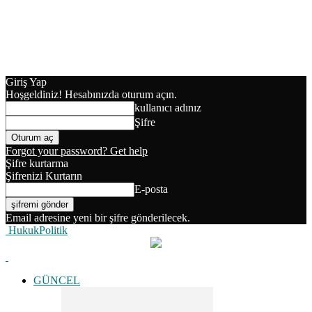
Giriş Yap
Hoşgeldiniz! Hesabınızda oturum açın.
kullanıcı adınız
Şifre
Forgot your password? Get help
Şifre kurtarma
Şifrenizi Kurtarın
E-posta
Email adresine yeni bir şifre gönderilecek.
HukukPolitik
GÜNCEL