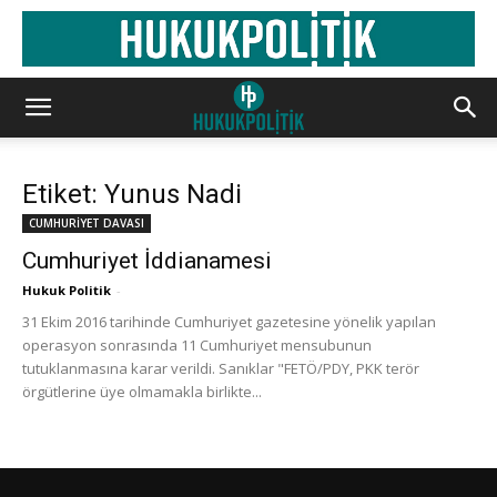
Etiket: Yunus Nadi
CUMHURİYET DAVASI
Cumhuriyet İddianamesi
Hukuk Politik
-
31 Ekim 2016 tarihinde Cumhuriyet gazetesine yönelik yapılan
operasyon sonrasında 11 Cumhuriyet mensubunun
tutuklanmasına karar verildi. Sanıklar "FETÖ/PDY, PKK terör
örgütlerine üye olmamakla birlikte...