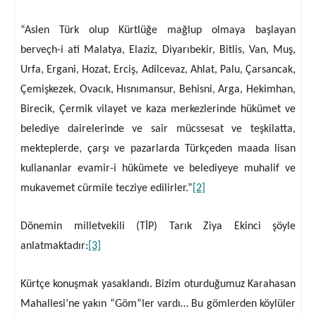
“Aslen Türk olup Kürtlüğe mağlup olmaya başlayan
berveçh-i ati Malatya, Elaziz, Diyarıbekir, Bitlis, Van, Muş,
Urfa, Ergani, Hozat, Erciş, Adilcevaz, Ahlat, Palu, Çarsancak,
Çemişkezek, Ovacık, Hısnımansur, Behisni, Arga, Hekimhan,
Birecik, Çermik vilayet ve kaza merkezlerinde hükümet ve
belediye dairelerinde ve sair mücssesat ve teşkilatta,
mekteplerde, çarşı ve pazarlarda Türkçeden maada lisan
kullananlar evamir-i hükümete ve belediyeye muhalif ve
mukavemet cürmile tecziye edilirler.”
[2]
Dönemin milletvekili (TİP) Tarık Ziya Ekinci şöyle
anlatmaktadır:
[3]
Kürtçe konuşmak yasaklandı. Bizim oturduğumuz Karahasan
Mahallesi’ne yakın “Göm”ler vardı… Bu gömlerden köylüler