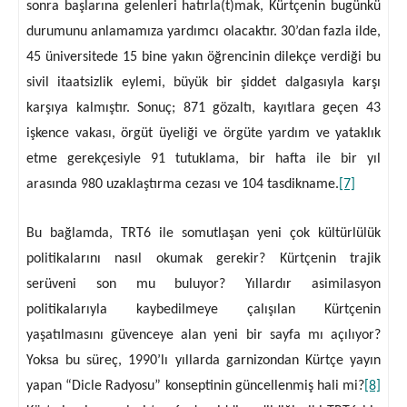
sonra başlarına gelenleri hatırla(t)mak, Kürtçenin bugünkü
durumunu anlamamıza yardımcı olacaktır. 30’dan fazla ilde,
45 üniversitede 15 bine yakın öğrencinin dilekçe verdiği bu
sivil itaatsizlik eylemi, büyük bir şiddet dalgasıyla karşı
karşıya kalmıştır. Sonuç; 871 gözaltı, kayıtlara geçen 43
işkence vakası, örgüt üyeliği ve örgüte yardım ve yataklık
etme gerekçesiyle 91 tutuklama, bir hafta ile bir yıl
arasında 980 uzaklaştırma cezası ve 104 tasdikname.
[7]
Bu bağlamda, TRT6 ile somutlaşan yeni çok kültürlülük
politikalarını nasıl okumak gerekir? Kürtçenin trajik
serüveni son mu buluyor? Yıllardır asimilasyon
politikalarıyla kaybedilmeye çalışılan Kürtçenin
yaşatılmasını güvenceye alan yeni bir sayfa mı açılıyor?
Yoksa bu süreç, 1990’lı yıllarda garnizondan Kürtçe yayın
yapan “Dicle Radyosu” konseptinin güncellenmiş hali mi?
[8]