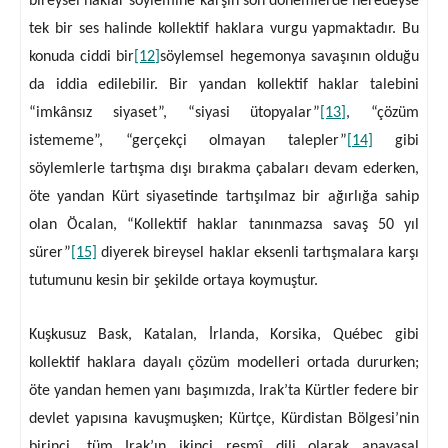
bireysel haklar söylemine karşın son dönemlerde neredeyse
tek bir ses halinde kollektif haklara vurgu yapmaktadır. Bu
konuda ciddi bir
[12]
söylemsel hegemonya savaşının olduğu
da iddia edilebilir. Bir yandan kollektif haklar talebini
“imkânsız siyaset”, “siyasi ütopyalar”
[13]
, “çözüm
istememe”, “gerçekçi olmayan talepler”
[14]
gibi
söylemlerle tartışma dışı bırakma çabaları devam ederken,
öte yandan Kürt siyasetinde tartışılmaz bir ağırlığa sahip
olan Öcalan, “Kollektif haklar tanınmazsa savaş 50 yıl
sürer”
[15]
diyerek bireysel haklar eksenli tartışmalara karşı
tutumunu kesin bir şekilde ortaya koymuştur.
Kuşkusuz Bask, Katalan, İrlanda, Korsika, Québec gibi
kollektif haklara dayalı çözüm modelleri ortada dururken;
öte yandan hemen yanı başımızda, Irak’ta Kürtler federe bir
devlet yapısına kavuşmuşken; Kürtçe, Kürdistan Bölgesi’nin
birinci, tüm Irak’ın ikinci resmî dili olarak anayasal