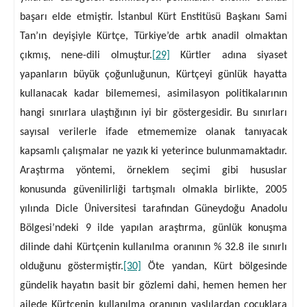
başarı elde etmiştir. İstanbul Kürt Enstitüsü Başkanı Sami
Tan’ın deyişiyle Kürtçe, Türkiye’de artık anadil olmaktan
çıkmış, nene-dili olmuştur.
[29]
Kürtler adına siyaset
yapanların büyük çoğunluğunun, Kürtçeyi günlük hayatta
kullanacak kadar bilememesi, asimilasyon politikalarının
hangi sınırlara ulaştığının iyi bir göstergesidir. Bu sınırları
sayısal verilerle ifade etmememize olanak tanıyacak
kapsamlı çalışmalar ne yazık ki yeterince bulunmamaktadır.
Araştırma yöntemi, örneklem seçimi gibi hususlar
konusunda güvenilirliği tartışmalı olmakla birlikte, 2005
yılında Dicle Üniversitesi tarafından Güneydoğu Anadolu
Bölgesi’ndeki 9 ilde yapılan araştırma, günlük konuşma
dilinde dahi Kürtçenin kullanılma oranının % 32.8 ile sınırlı
olduğunu göstermiştir.
[30]
Öte yandan, Kürt bölgesinde
gündelik hayatın basit bir gözlemi dahi, hemen hemen her
ailede Kürtçenin kullanılma oranının yaşlılardan çocuklara