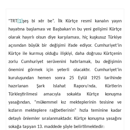
“
TRT
[1]
şeş bi xêr be”. İlk Kürtçe resmî kanalın yayın
hayatına başlaması ve Başbakan’ın bu yeni gelişimi Kürtçe
olarak hayırlı olsun diye karşılaması, hiç kuşkusuz Türkiye
açısından büyük bir değişimi ifade ediyor. Cumhuriyet’in
Kürtçe ile kurmuş olduğu ilişkiyi, daha doğrusu Kürtçenin
zorlu Cumhuriyet serüvenini hatırlamak, bu değişimin
önemini görmek için yeterli olacaktır. Cumhuriyet’in
kuruluşundan hemen sonra 25 Eylül 1925 tarihinde
hazırlanan Şark Islahat Raporu’nda, Kürtlerin
Türkleştirilmesi amacıyla sokakta Kürtçe konuşma
yasağından, “mükemmel kız mekteplerinin tesisine ve
kızların mekteplere rağbetlerinin” hızla teminine kadar
detaylı önlemler sıralanmaktadır. Kürtçe konuşma yasağını
sokağa taşıyan 13. maddede şöyle belirtilmektedir: