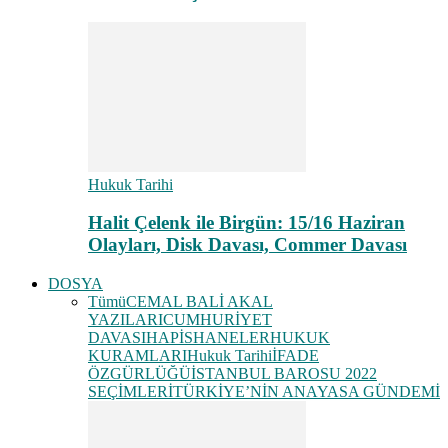
Hukuk Tarihi
Halit Çelenk ile Birgün: 15/16 Haziran
Olayları, Disk Davası, Commer Davası
DOSYA
Tümü
CEMAL BALİ AKAL
YAZILARI
CUMHURİYET
DAVASI
HAPİSHANELER
HUKUK
KURAMLARI
Hukuk Tarihi
İFADE
ÖZGÜRLÜĞÜ
İSTANBUL BAROSU 2022
SEÇİMLERİ
TÜRKİYE’NİN ANAYASA GÜNDEMİ