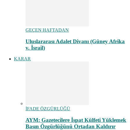
GEÇEN HAFTADAN
Uluslararası Adalet Divanı (Güney Afrika
v. İsrail)
KARAR
İFADE ÖZGÜRLÜĞÜ
AYM: Gazetecilere İspat Külfeti Yüklemek
Basın Özgürlüğünü Ortadan Kaldırır