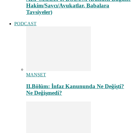
Hakim/Savcı/Avukatlar, Babalara
Tavsiyeler)
PODCAST
MANŞET
II.Bölüm: İnfaz Kanununda Ne Değişti?
Ne Değişmedi?