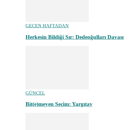
GEÇEN HAFTADAN
Herkesin Bildiği Sır: Dedeoğulları Davası
GÜNCEL
Bit(e)meyen Seçim: Yargıtay