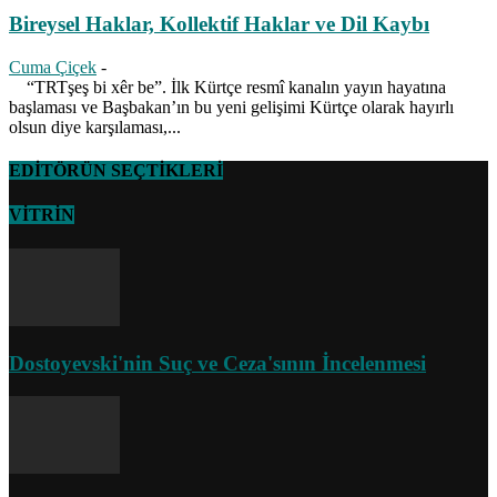
Bireysel Haklar, Kollektif Haklar ve Dil Kaybı
Cuma Çiçek
-
“TRTşeş bi xêr be”. İlk Kürtçe resmî kanalın yayın hayatına
başlaması ve Başbakan’ın bu yeni gelişimi Kürtçe olarak hayırlı
olsun diye karşılaması,...
EDİTÖRÜN SEÇTİKLERİ
VİTRİN
Dostoyevski'nin Suç ve Ceza'sının İncelenmesi