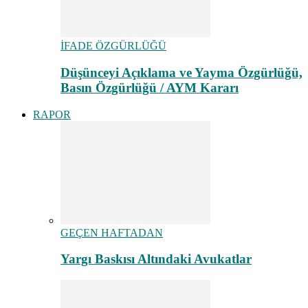
İFADE ÖZGÜRLÜĞÜ
Düşünceyi Açıklama ve Yayma Özgürlüğü,
Basın Özgürlüğü / AYM Kararı
RAPOR
GEÇEN HAFTADAN
Yargı Baskısı Altındaki Avukatlar