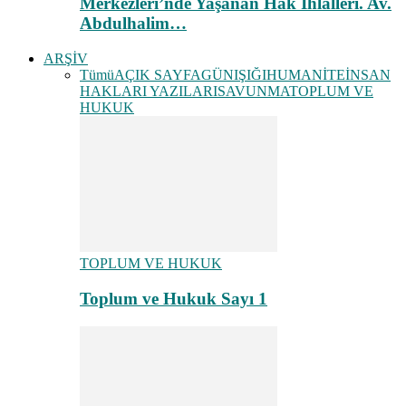
Merkezleri’nde Yaşanan Hak İhlalleri. Av.
Abdulhalim…
ARŞİV
Tümü
AÇIK SAYFA
GÜNIŞIĞI
HUMANİTE
İNSAN
HAKLARI YAZILARI
SAVUNMA
TOPLUM VE
HUKUK
TOPLUM VE HUKUK
Toplum ve Hukuk Sayı 1