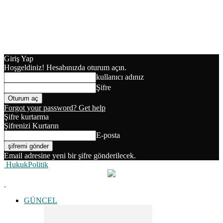
Giriş Yap
Hoşgeldiniz! Hesabınızda oturum açın.
kullanıcı adınız
Şifre
Forgot your password? Get help
Şifre kurtarma
Şifrenizi Kurtarın
E-posta
Email adresine yeni bir şifre gönderilecek.
HukukPolitik
GÜNCEL