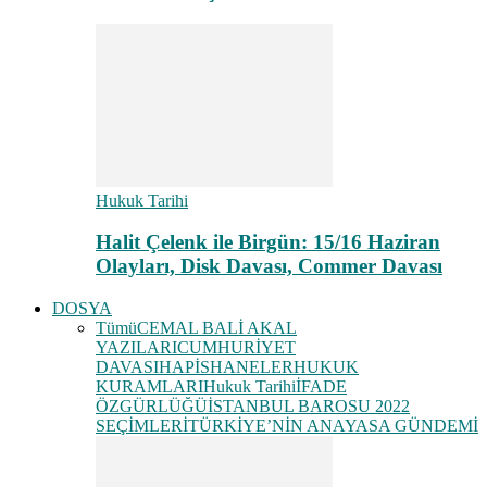
Hukuk Tarihi
Halit Çelenk ile Birgün: 15/16 Haziran
Olayları, Disk Davası, Commer Davası
DOSYA
Tümü
CEMAL BALİ AKAL
YAZILARI
CUMHURİYET
DAVASI
HAPİSHANELER
HUKUK
KURAMLARI
Hukuk Tarihi
İFADE
ÖZGÜRLÜĞÜ
İSTANBUL BAROSU 2022
SEÇİMLERİ
TÜRKİYE’NİN ANAYASA GÜNDEMİ