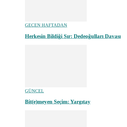
GEÇEN HAFTADAN
Herkesin Bildiği Sır: Dedeoğulları Davası
GÜNCEL
Bit(e)meyen Seçim: Yargıtay