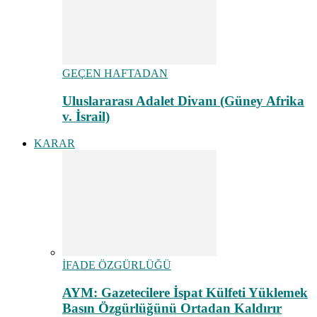
GEÇEN HAFTADAN
Uluslararası Adalet Divanı (Güney Afrika
v. İsrail)
KARAR
İFADE ÖZGÜRLÜĞÜ
AYM: Gazetecilere İspat Külfeti Yüklemek
Basın Özgürlüğünü Ortadan Kaldırır