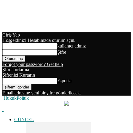
Giriş Yap
Hoşgeldiniz! Hesabınızda oturum açın.
kullanıcı adınız
Şifre
Forgot your password? Get help
Şifre kurtarma
Şifrenizi Kurtarın
E-posta
Email adresine yeni bir şifre gönderilecek.
HukukPolitik
GÜNCEL