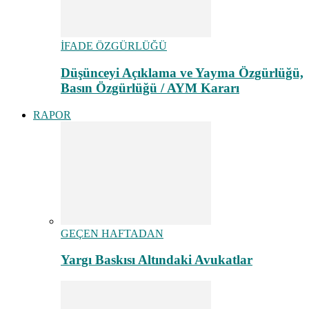
İFADE ÖZGÜRLÜĞÜ
Düşünceyi Açıklama ve Yayma Özgürlüğü,
Basın Özgürlüğü / AYM Kararı
RAPOR
GEÇEN HAFTADAN
Yargı Baskısı Altındaki Avukatlar