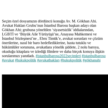
Seçim özel dosyamızın dördüncü konuğu Av. M. Gökhan Ahi.
Avukat Hakları Grubu’nun İstanbul Barosu başkan adayı olan
Gökhan Ahi; grubuna yöneltilen ‘siyasetsizlik’ iddialarından,
LGBTİ ve ‘Büyük Aile Yürüyüşü’ne, Anayasa Mahkemesi ve
İstanbul Sözleşmesi’ne , Ebru Timtik’e, avukat sorunları ve çözüm
önerilerine, nasıl bir baro hedeflediklerine, hasta tutuklu ve
hükümlüler sorununa, avukatlara yönelik şiddete, 2 nolu baroya,
okuduğu kitaplara ve izlediği filmlere ve daha birçok konuya ilişkin
sorularımızı yanıtladı.
#istanbulbarosu2022seçimleri
#istanbulbarosu
#avukat
#hukukpolitik
#avukathakları
#hukukpolitik
#gökhanahi