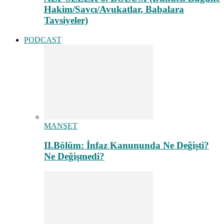
Hakim/Savcı/Avukatlar, Babalara
Tavsiyeler)
PODCAST
MANŞET
II.Bölüm: İnfaz Kanununda Ne Değişti?
Ne Değişmedi?