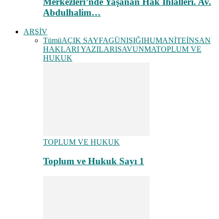
Merkezleri’nde Yaşanan Hak İhlalleri. Av.
Abdulhalim…
ARŞİV
Tümü
AÇIK SAYFA
GÜNIŞIĞI
HUMANİTE
İNSAN
HAKLARI YAZILARI
SAVUNMA
TOPLUM VE
HUKUK
TOPLUM VE HUKUK
Toplum ve Hukuk Sayı 1