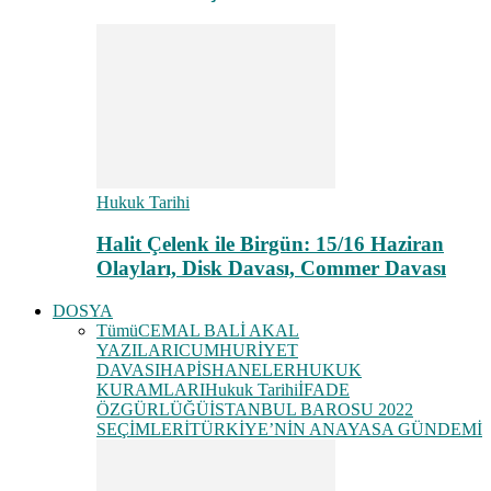
Hukuk Tarihi
Halit Çelenk ile Birgün: 15/16 Haziran
Olayları, Disk Davası, Commer Davası
DOSYA
Tümü
CEMAL BALİ AKAL
YAZILARI
CUMHURİYET
DAVASI
HAPİSHANELER
HUKUK
KURAMLARI
Hukuk Tarihi
İFADE
ÖZGÜRLÜĞÜ
İSTANBUL BAROSU 2022
SEÇİMLERİ
TÜRKİYE’NİN ANAYASA GÜNDEMİ