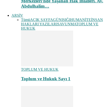
Merkezleri’nde Yaşanan Hak İhlalleri. Av.
Abdulhalim…
ARŞİV
Tümü
AÇIK SAYFA
GÜNIŞIĞI
HUMANİTE
İNSAN
HAKLARI YAZILARI
SAVUNMA
TOPLUM VE
HUKUK
TOPLUM VE HUKUK
Toplum ve Hukuk Sayı 1