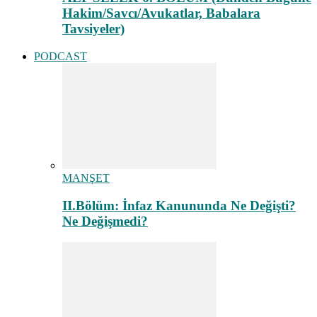
Hakim/Savcı/Avukatlar, Babalara
Tavsiyeler)
PODCAST
MANŞET
II.Bölüm: İnfaz Kanununda Ne Değişti?
Ne Değişmedi?