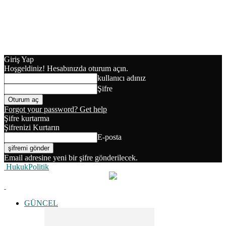
Giriş Yap
Hoşgeldiniz! Hesabınızda oturum açın.
kullanıcı adınız
Şifre
Forgot your password? Get help
Şifre kurtarma
Şifrenizi Kurtarın
E-posta
Email adresine yeni bir şifre gönderilecek.
HukukPolitik
GÜNCEL