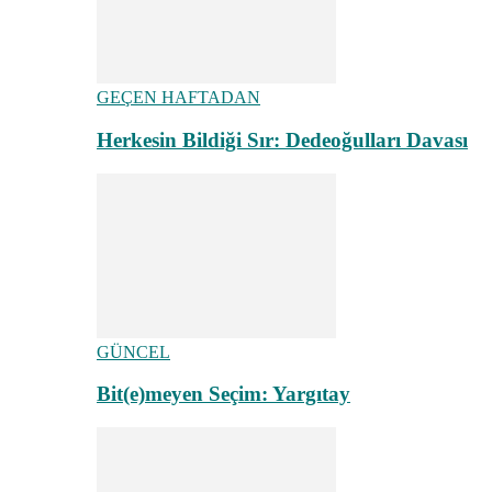
GEÇEN HAFTADAN
Herkesin Bildiği Sır: Dedeoğulları Davası
GÜNCEL
Bit(e)meyen Seçim: Yargıtay