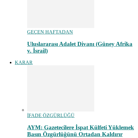
GEÇEN HAFTADAN
Uluslararası Adalet Divanı (Güney Afrika
v. İsrail)
KARAR
İFADE ÖZGÜRLÜĞÜ
AYM: Gazetecilere İspat Külfeti Yüklemek
Basın Özgürlüğünü Ortadan Kaldırır