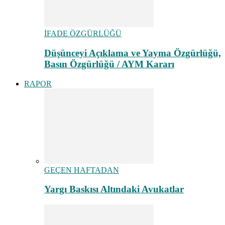
İFADE ÖZGÜRLÜĞÜ
Düşünceyi Açıklama ve Yayma Özgürlüğü,
Basın Özgürlüğü / AYM Kararı
RAPOR
GEÇEN HAFTADAN
Yargı Baskısı Altındaki Avukatlar