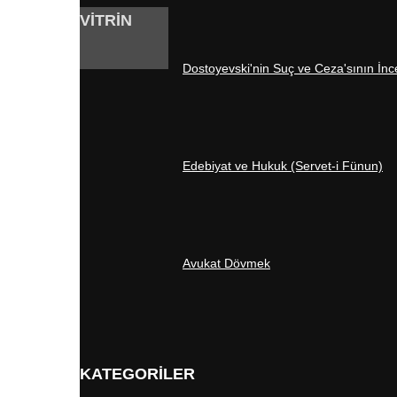
VİTRİN
Dostoyevski'nin Suç ve Ceza'sının İn
Edebiyat ve Hukuk (Servet-i Fünun)
Avukat Dövmek
KATEGORİLER