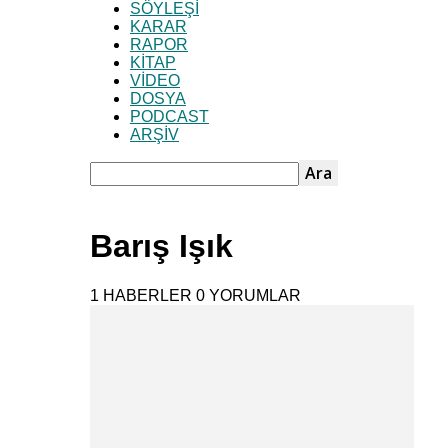
SÖYLEŞİ
KARAR
RAPOR
KİTAP
VİDEO
DOSYA
PODCAST
ARŞİV
Barış Işık
1 HABERLER
0 YORUMLAR