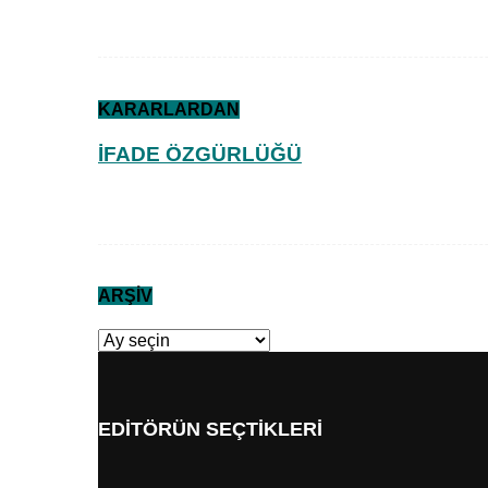
KARARLARDAN
İFADE ÖZGÜRLÜĞÜ
ARŞİV
ARŞİV
EDİTÖRÜN SEÇTİKLERİ