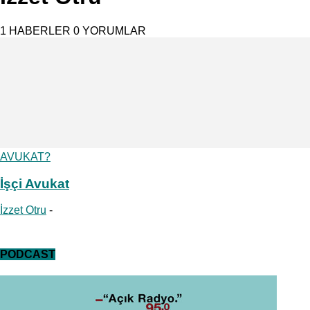
1 HABERLER
0 YORUMLAR
AVUKAT?
İşçi Avukat
İzzet Otru
-
PODCAST