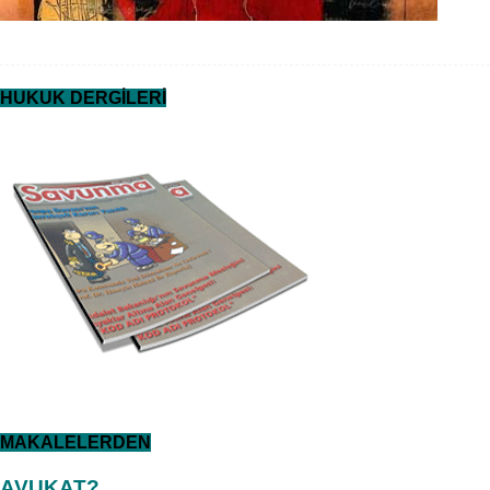
HUKUK DERGİLERİ
MAKALELERDEN
AVUKAT?