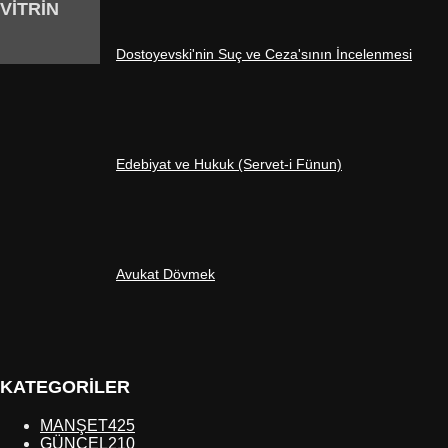
VİTRİN
Dostoyevski'nin Suç ve Ceza'sının İncelenmesi
Edebiyat ve Hukuk (Servet-i Fünun)
Avukat Dövmek
KATEGORİLER
MANŞET
425
GÜNCEL
210