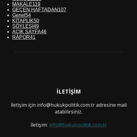
MAKALE
119
GEÇEN HAFTADAN
107
Genel
54
KİTAPLIK
50
SÖYLEŞİ
49
AÇIK SAYFA
46
RAPOR
41
İLETİŞİM
İletişim için info@hukukpolitik.com.tr adresine mail
atabilirsiniz.
İletişim:
info@hukukpolitik.com.tr