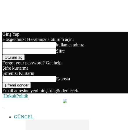
Giriş Yap
Hoşgeldiniz! Hesabınızda oturum açın.
kullanıcı adınız
Şifre
Forgot your password? Get help
Şifre kurtarma
Şifrenizi Kurtarın
E-posta
Email adresine yeni bir şifre gönderilecek.
HukukPolitik
GÜNCEL