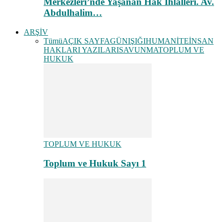
Merkezleri’nde Yaşanan Hak İhlalleri. Av.
Abdulhalim…
ARŞİV
Tümü
AÇIK SAYFA
GÜNIŞIĞI
HUMANİTE
İNSAN
HAKLARI YAZILARI
SAVUNMA
TOPLUM VE
HUKUK
TOPLUM VE HUKUK
Toplum ve Hukuk Sayı 1