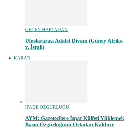
GEÇEN HAFTADAN
Uluslararası Adalet Divanı (Güney Afrika
v. İsrail)
KARAR
İFADE ÖZGÜRLÜĞÜ
AYM: Gazetecilere İspat Külfeti Yüklemek
Basın Özgürlüğünü Ortadan Kaldırır