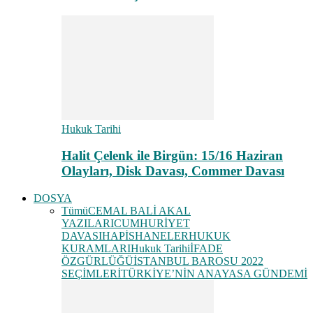
Hukuk Tarihi
Halit Çelenk ile Birgün: 15/16 Haziran
Olayları, Disk Davası, Commer Davası
DOSYA
Tümü
CEMAL BALİ AKAL
YAZILARI
CUMHURİYET
DAVASI
HAPİSHANELER
HUKUK
KURAMLARI
Hukuk Tarihi
İFADE
ÖZGÜRLÜĞÜ
İSTANBUL BAROSU 2022
SEÇİMLERİ
TÜRKİYE’NİN ANAYASA GÜNDEMİ