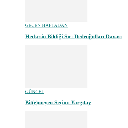
GEÇEN HAFTADAN
Herkesin Bildiği Sır: Dedeoğulları Davası
GÜNCEL
Bit(e)meyen Seçim: Yargıtay