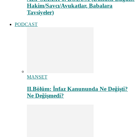
Hakim/Savcı/Avukatlar, Babalara
Tavsiyeler)
PODCAST
MANŞET
II.Bölüm: İnfaz Kanununda Ne Değişti?
Ne Değişmedi?