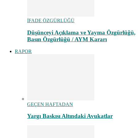
İFADE ÖZGÜRLÜĞÜ
Düşünceyi Açıklama ve Yayma Özgürlüğü,
Basın Özgürlüğü / AYM Kararı
RAPOR
GEÇEN HAFTADAN
Yargı Baskısı Altındaki Avukatlar