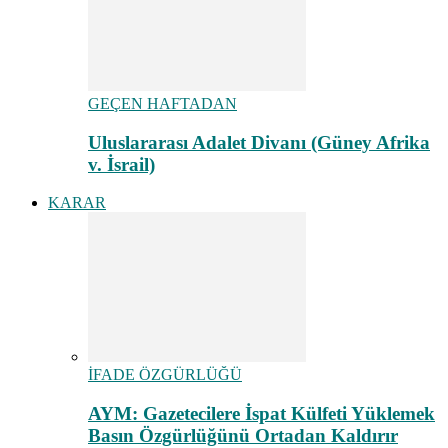
GEÇEN HAFTADAN
Uluslararası Adalet Divanı (Güney Afrika
v. İsrail)
KARAR
İFADE ÖZGÜRLÜĞÜ
AYM: Gazetecilere İspat Külfeti Yüklemek
Basın Özgürlüğünü Ortadan Kaldırır