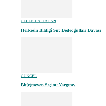
GEÇEN HAFTADAN
Herkesin Bildiği Sır: Dedeoğulları Davası
GÜNCEL
Bit(e)meyen Seçim: Yargıtay