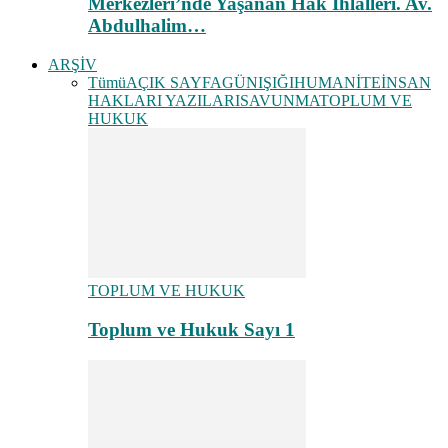
Merkezleri’nde Yaşanan Hak İhlalleri. Av.
Abdulhalim…
ARŞİV
Tümü
AÇIK SAYFA
GÜNIŞIĞI
HUMANİTE
İNSAN
HAKLARI YAZILARI
SAVUNMA
TOPLUM VE
HUKUK
TOPLUM VE HUKUK
Toplum ve Hukuk Sayı 1