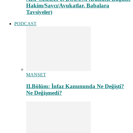
Hakim/Savcı/Avukatlar, Babalara
Tavsiyeler)
PODCAST
MANŞET
II.Bölüm: İnfaz Kanununda Ne Değişti?
Ne Değişmedi?