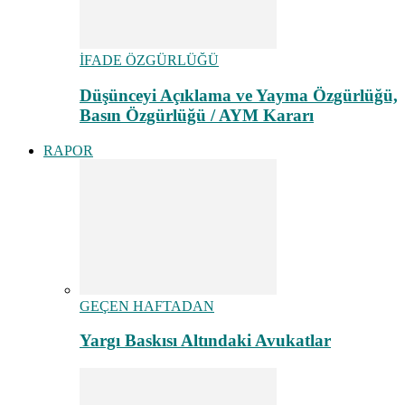
İFADE ÖZGÜRLÜĞÜ
Düşünceyi Açıklama ve Yayma Özgürlüğü,
Basın Özgürlüğü / AYM Kararı
RAPOR
GEÇEN HAFTADAN
Yargı Baskısı Altındaki Avukatlar