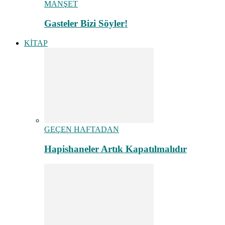
MANŞET
Gasteler Bizi Söyler!
KİTAP
GEÇEN HAFTADAN
Hapishaneler Artık Kapatılmalıdır