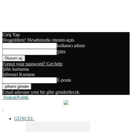
Giriş Yap
Hoşgeldiniz! Hesabınızda oturum açın.
kullanıcı adınız
Şifre
Forgot your password? Get help
Şifre kurtarma
Şifrenizi Kurtarın
E-posta
Email adresine yeni bir şifre gönderilecek.
HukukPolitik
GÜNCEL