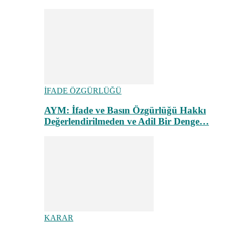
İFADE ÖZGÜRLÜĞÜ
AYM: İfade ve Basın Özgürlüğü Hakkı
Değerlendirilmeden ve Adil Bir Denge…
KARAR