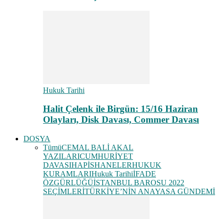
Hukuk Tarihi
Halit Çelenk ile Birgün: 15/16 Haziran
Olayları, Disk Davası, Commer Davası
DOSYA
Tümü
CEMAL BALİ AKAL
YAZILARI
CUMHURİYET
DAVASI
HAPİSHANELER
HUKUK
KURAMLARI
Hukuk Tarihi
İFADE
ÖZGÜRLÜĞÜ
İSTANBUL BAROSU 2022
SEÇİMLERİ
TÜRKİYE’NİN ANAYASA GÜNDEMİ