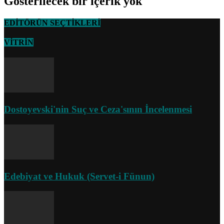
Gösterilecek bir içerik yok
EDİTÖRÜN SEÇTİKLERİ
VİTRİN
Dostoyevski'nin Suç ve Ceza'sının İncelenmesi
Edebiyat ve Hukuk (Servet-i Fünun)