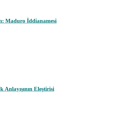
m: Maduro İddianamesi
nlayışının Eleştirisi