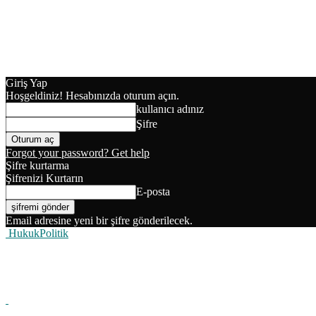
Giriş Yap
Hoşgeldiniz! Hesabınızda oturum açın.
kullanıcı adınız
Şifre
Forgot your password? Get help
Şifre kurtarma
Şifrenizi Kurtarın
E-posta
Email adresine yeni bir şifre gönderilecek.
HukukPolitik