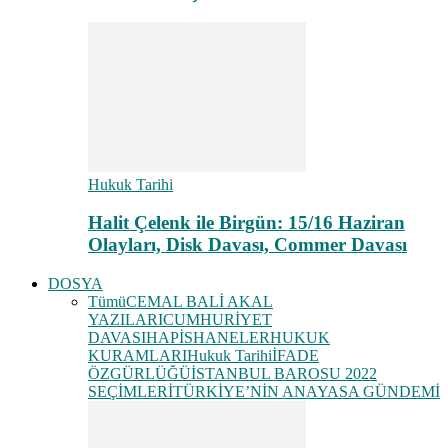
Hukuk Tarihi
Halit Çelenk ile Birgün: 15/16 Haziran
Olayları, Disk Davası, Commer Davası
DOSYA
Tümü
CEMAL BALİ AKAL
YAZILARI
CUMHURİYET
DAVASI
HAPİSHANELER
HUKUK
KURAMLARI
Hukuk Tarihi
İFADE
ÖZGÜRLÜĞÜ
İSTANBUL BAROSU 2022
SEÇİMLERİ
TÜRKİYE’NİN ANAYASA GÜNDEMİ