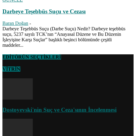
Darbeye Teşebbüs Suçu ve Cezası
Baran Doğan
-
Darbeye Teşebbüs Suçu (Darbe Suçu) Nedir? Darbeye teşebbüs
suçu, 5237 sayılı TCK’nın “Anayasal Düzene ve Bu Düzenin
İşleyişine Karşı Suçlar” başlıklı beşinci bölümünde çeşitli
maddeler...
EDİTÖRÜN SEÇTİKLERİ
VİTRİN
Dostoyevski'nin Suç ve Ceza'sının İncelenmesi