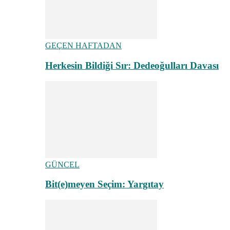
GEÇEN HAFTADAN
Herkesin Bildiği Sır: Dedeoğulları Davası
GÜNCEL
Bit(e)meyen Seçim: Yargıtay