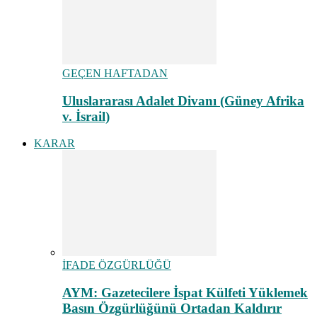
GEÇEN HAFTADAN
Uluslararası Adalet Divanı (Güney Afrika
v. İsrail)
KARAR
İFADE ÖZGÜRLÜĞÜ
AYM: Gazetecilere İspat Külfeti Yüklemek
Basın Özgürlüğünü Ortadan Kaldırır