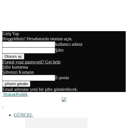
Giriş Yap
Hoşgeldiniz! Hesabınızda oturum açın.
kullanıcı adınız
Şifre
Forgot your password? Get help
Şifre kurtarma
Şifrenizi Kurtarın
E-posta
Email adresine yeni bir şifre gönderilecek.
HukukPolitik
GÜNCEL