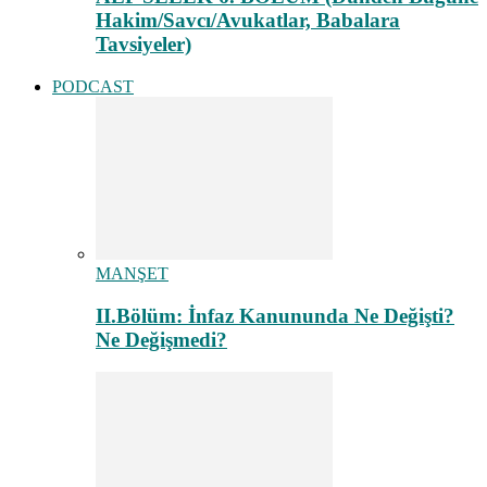
Hakim/Savcı/Avukatlar, Babalara
Tavsiyeler)
PODCAST
MANŞET
II.Bölüm: İnfaz Kanununda Ne Değişti?
Ne Değişmedi?