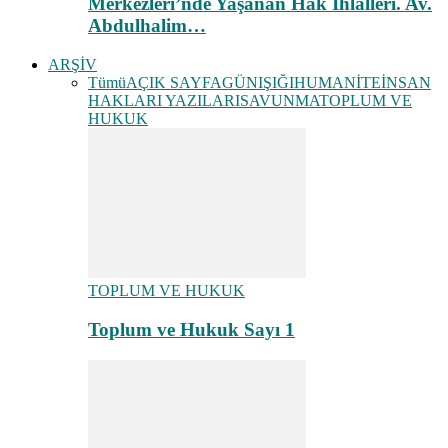
Merkezleri’nde Yaşanan Hak İhlalleri. Av.
Abdulhalim…
ARŞİV
Tümü
AÇIK SAYFA
GÜNIŞIĞI
HUMANİTE
İNSAN
HAKLARI YAZILARI
SAVUNMA
TOPLUM VE
HUKUK
TOPLUM VE HUKUK
Toplum ve Hukuk Sayı 1