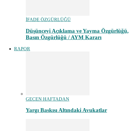
İFADE ÖZGÜRLÜĞÜ
Düşünceyi Açıklama ve Yayma Özgürlüğü,
Basın Özgürlüğü / AYM Kararı
RAPOR
GEÇEN HAFTADAN
Yargı Baskısı Altındaki Avukatlar