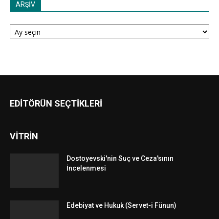
ARŞİV
ARŞİV
EDİTÖRÜN SEÇTİKLERİ
VİTRİN
Dostoyevski'nin Suç ve Ceza'sının
İncelenmesi
Edebiyat ve Hukuk (Servet-i Fünun)