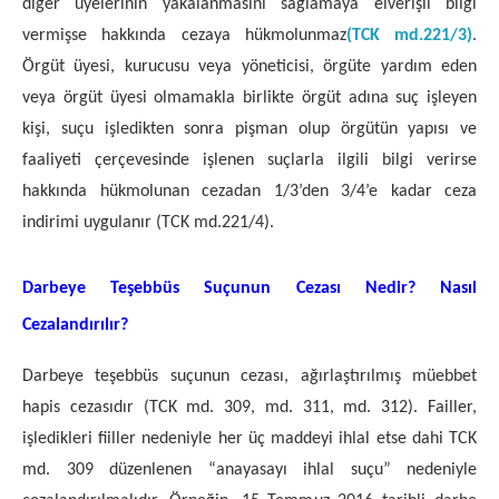
diğer üyelerinin yakalanmasını sağlamaya elverişli bilgi
vermişse hakkında cezaya hükmolunmaz
(TCK md.221/3)
.
Örgüt üyesi, kurucusu veya yöneticisi, örgüte yardım eden
veya örgüt üyesi olmamakla birlikte örgüt adına suç işleyen
kişi, suçu işledikten sonra pişman olup örgütün yapısı ve
faaliyeti çerçevesinde işlenen suçlarla ilgili bilgi verirse
hakkında hükmolunan cezadan 1/3’den 3/4’e kadar ceza
indirimi uygulanır (TCK md.221/4).
Darbeye Teşebbüs Suçunun Cezası Nedir? Nasıl
Cezalandırılır?
Darbeye teşebbüs suçunun cezası, ağırlaştırılmış müebbet
hapis cezasıdır (TCK md. 309, md. 311, md. 312). Failler,
işledikleri fiiller nedeniyle her üç maddeyi ihlal etse dahi TCK
md. 309 düzenlenen “anayasayı ihlal suçu” nedeniyle