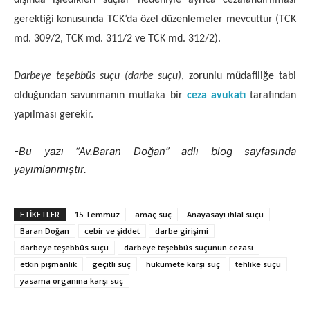
dışında işledikleri suçlar nedeniyle ayrıca cezalandırılması
gerektiği konusunda TCK’da özel düzenlemeler mevcuttur (TCK
md. 309/2, TCK md. 311/2 ve TCK md. 312/2).
Darbeye teşebbüs suçu (darbe suçu)
, zorunlu müdafiliğe tabi
olduğundan savunmanın mutlaka bir
ceza avukatı
tarafından
yapılması gerekir.
-Bu yazı “Av.Baran Doğan” adlı blog sayfasında
yayımlanmıştır.
ETIKETLER
15 Temmuz
amaç suç
Anayasayı ihlal suçu
Baran Doğan
cebir ve şiddet
darbe girişimi
darbeye teşebbüs suçu
darbeye teşebbüs suçunun cezası
etkin pişmanlık
geçitli suç
hükumete karşı suç
tehlike suçu
yasama organına karşı suç