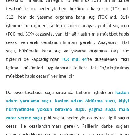
cezalandırılmalıdır. Örneğin, 15 Temmuz 2016 tarihli darbe
teşebbüsü suçu nedeniyle hem hükümete karşı suç (TCK md.
312) hem de yasama organına karşı suç (TCK md. 311)
işlenmesine rağmen, faillerin sadece anayasayı ihlal suçunun
(TCK md. 309) cezasıyla, yani bir ağırlaştırılmış müebbet hapis
cezası verilerek cezalandırılmaları gerekir. Anayasayı ihlal
suçu, hükümete karşı suç ve yasama organına karşı suç
tiplerini de kapsadığından
TCK md. 44
‘te düzenlenen “fikri
içtima” hükümleri uygulanarak faillere tek “ağırlaştırılmış
müebbet hapis cezası” verilmelidir.
Darbeye teşebbüs suçu sırasında faillerin işledikleri
kasten
adam yaralama suçu,
kasten adam öldürme suçu,
kişiyi
hürriyetinden yoksun bırakma suçu,
yağma suçu,
mala
zarar verme suçu
gibi suçlar nedeniyle da ayrıca ilgili suçun
cezası ile cezalandırılması gerekir. Faillerin darbe suçları