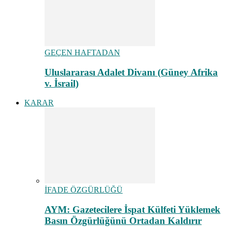
GEÇEN HAFTADAN
Uluslararası Adalet Divanı (Güney Afrika
v. İsrail)
KARAR
İFADE ÖZGÜRLÜĞÜ
AYM: Gazetecilere İspat Külfeti Yüklemek
Basın Özgürlüğünü Ortadan Kaldırır