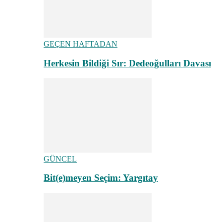
GEÇEN HAFTADAN
Herkesin Bildiği Sır: Dedeoğulları Davası
GÜNCEL
Bit(e)meyen Seçim: Yargıtay