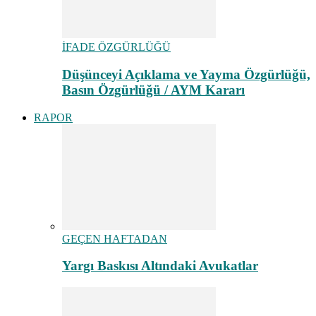
İFADE ÖZGÜRLÜĞÜ
Düşünceyi Açıklama ve Yayma Özgürlüğü,
Basın Özgürlüğü / AYM Kararı
RAPOR
GEÇEN HAFTADAN
Yargı Baskısı Altındaki Avukatlar