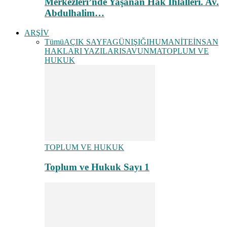
Merkezleri’nde Yaşanan Hak İhlalleri. Av.
Abdulhalim…
ARŞİV
Tümü
AÇIK SAYFA
GÜNIŞIĞI
HUMANİTE
İNSAN
HAKLARI YAZILARI
SAVUNMA
TOPLUM VE
HUKUK
TOPLUM VE HUKUK
Toplum ve Hukuk Sayı 1