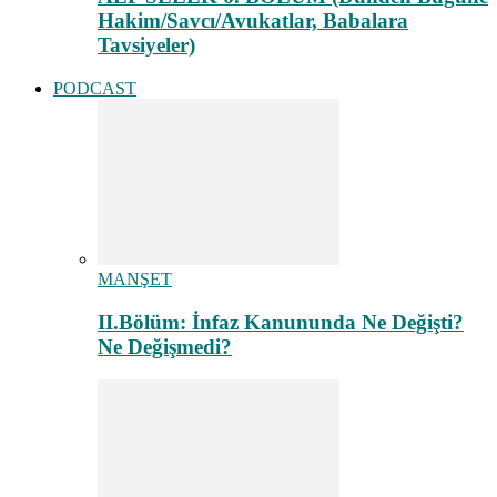
Hakim/Savcı/Avukatlar, Babalara
Tavsiyeler)
PODCAST
MANŞET
II.Bölüm: İnfaz Kanununda Ne Değişti?
Ne Değişmedi?