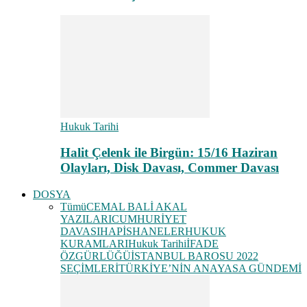
Hukuk Tarihi
Halit Çelenk ile Birgün: 15/16 Haziran
Olayları, Disk Davası, Commer Davası
DOSYA
Tümü
CEMAL BALİ AKAL
YAZILARI
CUMHURİYET
DAVASI
HAPİSHANELER
HUKUK
KURAMLARI
Hukuk Tarihi
İFADE
ÖZGÜRLÜĞÜ
İSTANBUL BAROSU 2022
SEÇİMLERİ
TÜRKİYE’NİN ANAYASA GÜNDEMİ