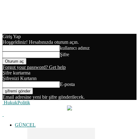
Giriş Yap
Hoşgeldiniz! Hesabınızda oturum açın.
kullanıcı adınız
Şifre
Forgot your password? Get help
Şifre kurtarma
Şifrenizi Kurtarın
E-posta
Email adresine yeni bir şifre gönderilecek.
HukukPolitik
GÜNCEL