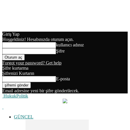
Giriş Yap
Hoşgeldiniz! Hesabınızda oturum açın.
kullanıcı adınız
Şifre
Forgot your password? Get help
Şifre kurtarma
Şifrenizi Kurtarın
E-posta
Email adresine yeni bir şifre gönderilecek.
HukukPolitik
GÜNCEL