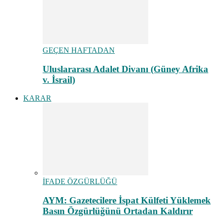
GEÇEN HAFTADAN
Uluslararası Adalet Divanı (Güney Afrika
v. İsrail)
KARAR
İFADE ÖZGÜRLÜĞÜ
AYM: Gazetecilere İspat Külfeti Yüklemek
Basın Özgürlüğünü Ortadan Kaldırır