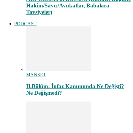
Hakim/Savcı/Avukatlar, Babalara
Tavsiyeler)
PODCAST
MANŞET
II.Bölüm: İnfaz Kanununda Ne Değişti?
Ne Değişmedi?