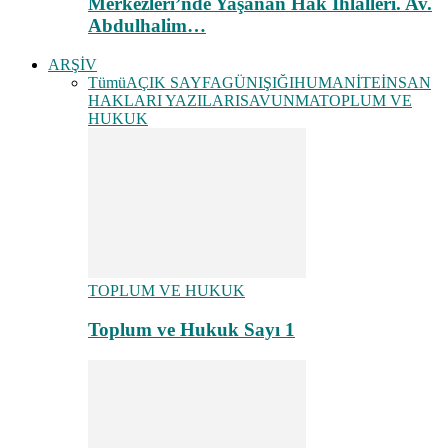
Merkezleri’nde Yaşanan Hak İhlalleri. Av.
Abdulhalim…
ARŞİV
Tümü
AÇIK SAYFA
GÜNIŞIĞI
HUMANİTE
İNSAN
HAKLARI YAZILARI
SAVUNMA
TOPLUM VE
HUKUK
TOPLUM VE HUKUK
Toplum ve Hukuk Sayı 1