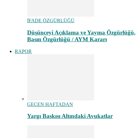
İFADE ÖZGÜRLÜĞÜ
Düşünceyi Açıklama ve Yayma Özgürlüğü,
Basın Özgürlüğü / AYM Kararı
RAPOR
GEÇEN HAFTADAN
Yargı Baskısı Altındaki Avukatlar