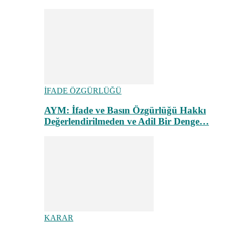
İFADE ÖZGÜRLÜĞÜ
AYM: İfade ve Basın Özgürlüğü Hakkı
Değerlendirilmeden ve Adil Bir Denge…
KARAR