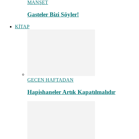
MANŞET
Gasteler Bizi Söyler!
KİTAP
GEÇEN HAFTADAN
Hapishaneler Artık Kapatılmalıdır