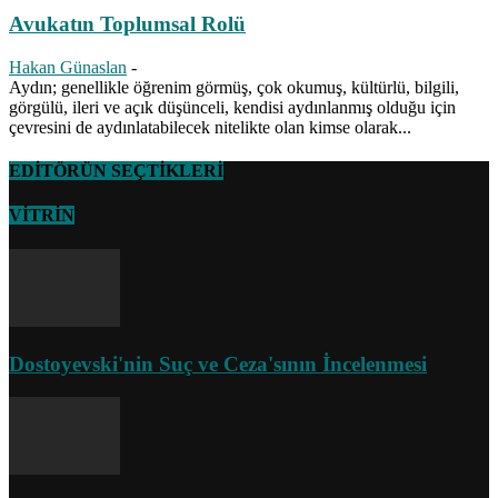
Avukatın Toplumsal Rolü
Hakan Günaslan
-
Aydın; genellikle öğrenim görmüş, çok okumuş, kültürlü, bilgili,
görgülü, ileri ve açık düşünceli, kendisi aydınlanmış olduğu için
çevresini de aydınlatabilecek nitelikte olan kimse olarak...
EDİTÖRÜN SEÇTİKLERİ
VİTRİN
Dostoyevski'nin Suç ve Ceza'sının İncelenmesi