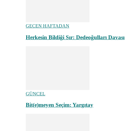
GEÇEN HAFTADAN
Herkesin Bildiği Sır: Dedeoğulları Davası
GÜNCEL
Bit(e)meyen Seçim: Yargıtay