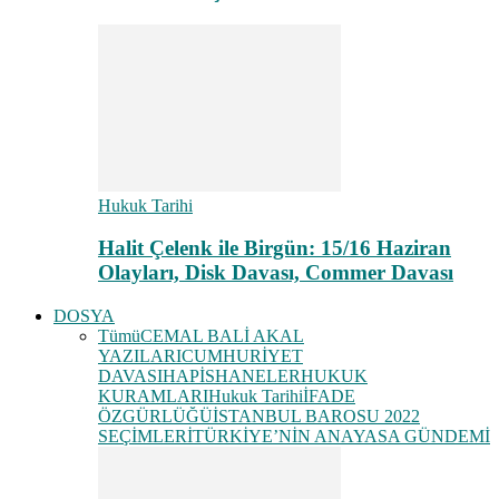
Hukuk Tarihi
Halit Çelenk ile Birgün: 15/16 Haziran
Olayları, Disk Davası, Commer Davası
DOSYA
Tümü
CEMAL BALİ AKAL
YAZILARI
CUMHURİYET
DAVASI
HAPİSHANELER
HUKUK
KURAMLARI
Hukuk Tarihi
İFADE
ÖZGÜRLÜĞÜ
İSTANBUL BAROSU 2022
SEÇİMLERİ
TÜRKİYE’NİN ANAYASA GÜNDEMİ