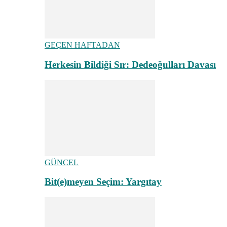
GEÇEN HAFTADAN
Herkesin Bildiği Sır: Dedeoğulları Davası
GÜNCEL
Bit(e)meyen Seçim: Yargıtay