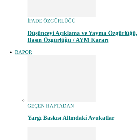
İFADE ÖZGÜRLÜĞÜ
Düşünceyi Açıklama ve Yayma Özgürlüğü,
Basın Özgürlüğü / AYM Kararı
RAPOR
GEÇEN HAFTADAN
Yargı Baskısı Altındaki Avukatlar