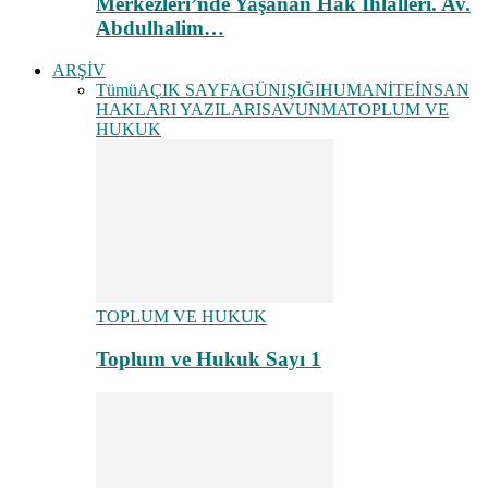
Merkezleri’nde Yaşanan Hak İhlalleri. Av.
Abdulhalim…
ARŞİV
Tümü
AÇIK SAYFA
GÜNIŞIĞI
HUMANİTE
İNSAN
HAKLARI YAZILARI
SAVUNMA
TOPLUM VE
HUKUK
TOPLUM VE HUKUK
Toplum ve Hukuk Sayı 1