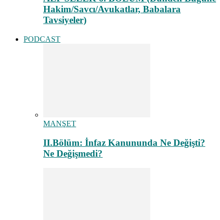
Hakim/Savcı/Avukatlar, Babalara
Tavsiyeler)
PODCAST
MANŞET
II.Bölüm: İnfaz Kanununda Ne Değişti?
Ne Değişmedi?