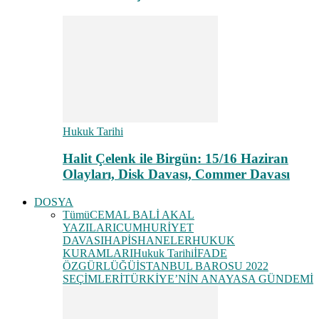
Hukuk Tarihi
Halit Çelenk ile Birgün: 15/16 Haziran
Olayları, Disk Davası, Commer Davası
DOSYA
Tümü
CEMAL BALİ AKAL
YAZILARI
CUMHURİYET
DAVASI
HAPİSHANELER
HUKUK
KURAMLARI
Hukuk Tarihi
İFADE
ÖZGÜRLÜĞÜ
İSTANBUL BAROSU 2022
SEÇİMLERİ
TÜRKİYE’NİN ANAYASA GÜNDEMİ