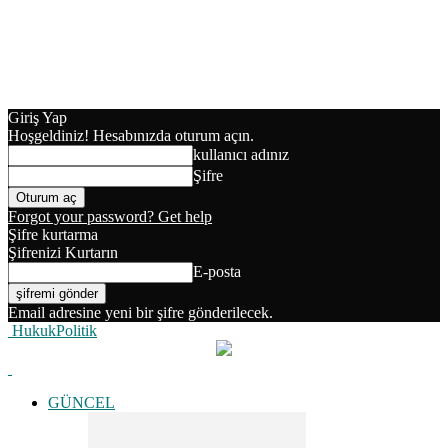
Giriş Yap
Hoşgeldiniz! Hesabınızda oturum açın.
kullanıcı adınız
Şifre
Forgot your password? Get help
Şifre kurtarma
Şifrenizi Kurtarın
E-posta
Email adresine yeni bir şifre gönderilecek.
HukukPolitik
GÜNCEL