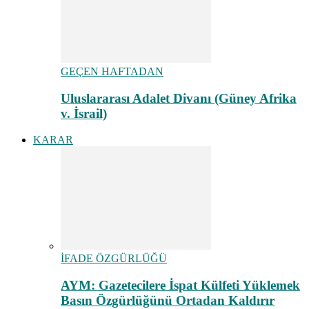
GEÇEN HAFTADAN
Uluslararası Adalet Divanı (Güney Afrika
v. İsrail)
KARAR
İFADE ÖZGÜRLÜĞÜ
AYM: Gazetecilere İspat Külfeti Yüklemek
Basın Özgürlüğünü Ortadan Kaldırır