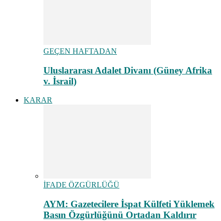
GEÇEN HAFTADAN
Uluslararası Adalet Divanı (Güney Afrika
v. İsrail)
KARAR
İFADE ÖZGÜRLÜĞÜ
AYM: Gazetecilere İspat Külfeti Yüklemek
Basın Özgürlüğünü Ortadan Kaldırır