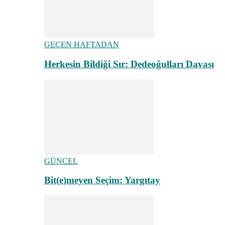
GEÇEN HAFTADAN
Herkesin Bildiği Sır: Dedeoğulları Davası
GÜNCEL
Bit(e)meyen Seçim: Yargıtay