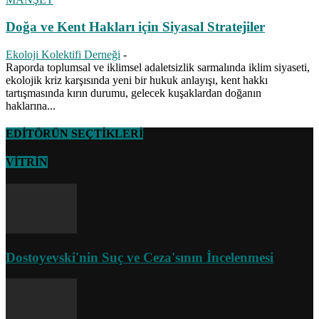
Doğa ve Kent Hakları için Siyasal Stratejiler
Ekoloji Kolektifi Derneği
-
Raporda toplumsal ve iklimsel adaletsizlik sarmalında iklim siyaseti,
ekolojik kriz karşısında yeni bir hukuk anlayışı, kent hakkı
tartışmasında kırın durumu, gelecek kuşaklardan doğanın
haklarına...
EDİTÖRÜN SEÇTİKLERİ
VİTRİN
Dostoyevski'nin Suç ve Ceza'sının İncelenmesi