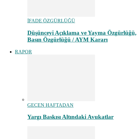
İFADE ÖZGÜRLÜĞÜ
Düşünceyi Açıklama ve Yayma Özgürlüğü,
Basın Özgürlüğü / AYM Kararı
RAPOR
GEÇEN HAFTADAN
Yargı Baskısı Altındaki Avukatlar