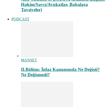
Hakim/Savcı/Avukatlar, Babalara
Tavsiyeler)
PODCAST
MANŞET
II.Bölüm: İnfaz Kanununda Ne Değişti?
Ne Değişmedi?