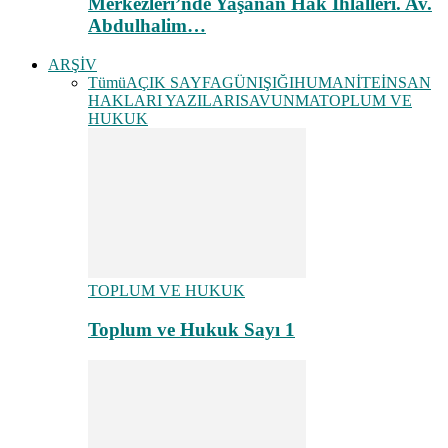
Merkezleri’nde Yaşanan Hak İhlalleri. Av.
Abdulhalim…
ARŞİV
Tümü
AÇIK SAYFA
GÜNIŞIĞI
HUMANİTE
İNSAN
HAKLARI YAZILARI
SAVUNMA
TOPLUM VE
HUKUK
TOPLUM VE HUKUK
Toplum ve Hukuk Sayı 1