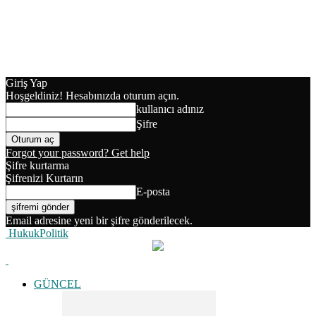
Giriş Yap
Hoşgeldiniz! Hesabınızda oturum açın.
kullanıcı adınız
Şifre
Forgot your password? Get help
Şifre kurtarma
Şifrenizi Kurtarın
E-posta
Email adresine yeni bir şifre gönderilecek.
HukukPolitik
GÜNCEL