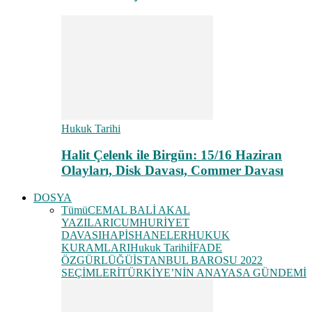
Hukuk Tarihi
Halit Çelenk ile Birgün: 15/16 Haziran
Olayları, Disk Davası, Commer Davası
DOSYA
Tümü
CEMAL BALİ AKAL
YAZILARI
CUMHURİYET
DAVASI
HAPİSHANELER
HUKUK
KURAMLARI
Hukuk Tarihi
İFADE
ÖZGÜRLÜĞÜ
İSTANBUL BAROSU 2022
SEÇİMLERİ
TÜRKİYE’NİN ANAYASA GÜNDEMİ