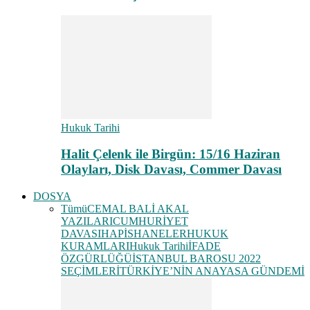
Hukuk Tarihi
Halit Çelenk ile Birgün: 15/16 Haziran
Olayları, Disk Davası, Commer Davası
DOSYA
Tümü
CEMAL BALİ AKAL
YAZILARI
CUMHURİYET
DAVASI
HAPİSHANELER
HUKUK
KURAMLARI
Hukuk Tarihi
İFADE
ÖZGÜRLÜĞÜ
İSTANBUL BAROSU 2022
SEÇİMLERİ
TÜRKİYE’NİN ANAYASA GÜNDEMİ