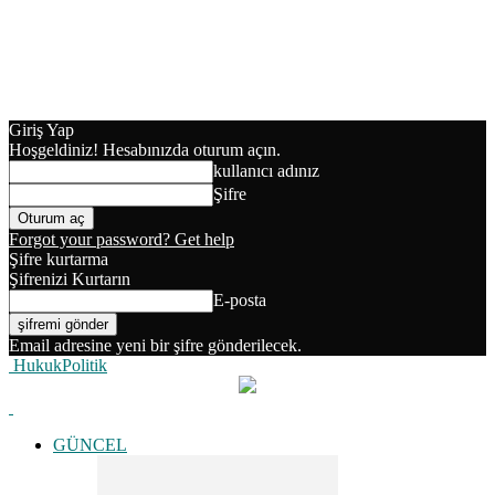
Giriş Yap
Hoşgeldiniz! Hesabınızda oturum açın.
kullanıcı adınız
Şifre
Forgot your password? Get help
Şifre kurtarma
Şifrenizi Kurtarın
E-posta
Email adresine yeni bir şifre gönderilecek.
HukukPolitik
GÜNCEL