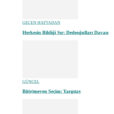
GEÇEN HAFTADAN
Herkesin Bildiği Sır: Dedeoğulları Davası
GÜNCEL
Bit(e)meyen Seçim: Yargıtay