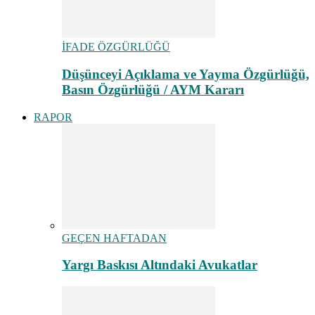
İFADE ÖZGÜRLÜĞÜ
Düşünceyi Açıklama ve Yayma Özgürlüğü,
Basın Özgürlüğü / AYM Kararı
RAPOR
GEÇEN HAFTADAN
Yargı Baskısı Altındaki Avukatlar