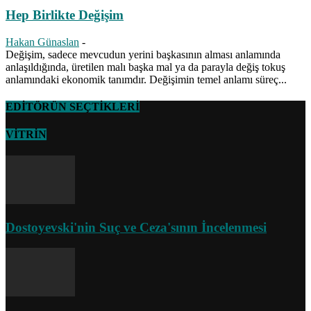
Hep Birlikte Değişim
Hakan Günaslan
-
Değişim, sadece mevcudun yerini başkasının alması anlamında
anlaşıldığında, üretilen malı başka mal ya da parayla değiş tokuş
anlamındaki ekonomik tanımdır. Değişimin temel anlamı süreç...
EDİTÖRÜN SEÇTİKLERİ
VİTRİN
Dostoyevski'nin Suç ve Ceza'sının İncelenmesi