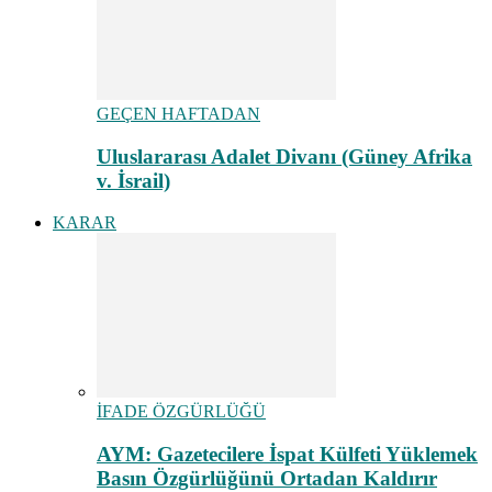
GEÇEN HAFTADAN
Uluslararası Adalet Divanı (Güney Afrika
v. İsrail)
KARAR
İFADE ÖZGÜRLÜĞÜ
AYM: Gazetecilere İspat Külfeti Yüklemek
Basın Özgürlüğünü Ortadan Kaldırır