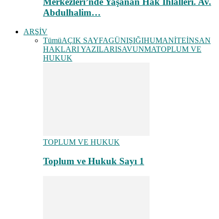
Merkezleri’nde Yaşanan Hak İhlalleri. Av.
Abdulhalim…
ARŞİV
Tümü
AÇIK SAYFA
GÜNIŞIĞI
HUMANİTE
İNSAN
HAKLARI YAZILARI
SAVUNMA
TOPLUM VE
HUKUK
TOPLUM VE HUKUK
Toplum ve Hukuk Sayı 1