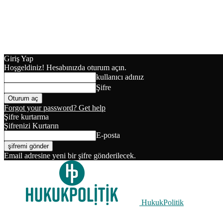
Giriş Yap
Hoşgeldiniz! Hesabınızda oturum açın.
kullanıcı adınız
Şifre
Forgot your password? Get help
Şifre kurtarma
Şifrenizi Kurtarın
E-posta
Email adresine yeni bir şifre gönderilecek.
HukukPolitik