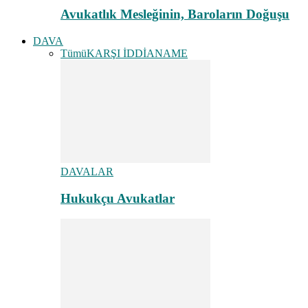
Avukatlık Mesleğinin, Baroların Doğuşu
DAVA
Tümü
KARŞI İDDİANAME
DAVALAR
Hukukçu Avukatlar