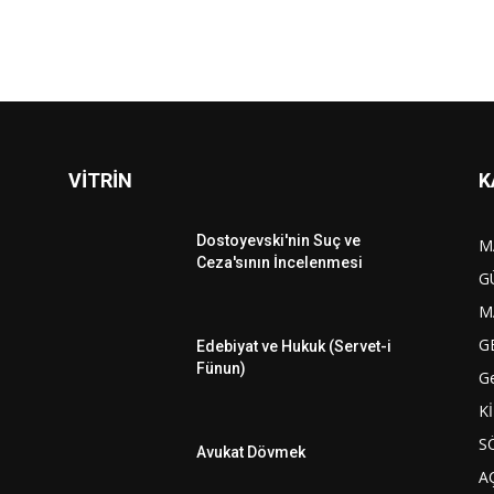
VİTRİN
K
Dostoyevski'nin Suç ve
M
Ceza'sının İncelenmesi
G
M
G
Edebiyat ve Hukuk (Servet-i
Fünun)
G
K
S
Avukat Dövmek
A