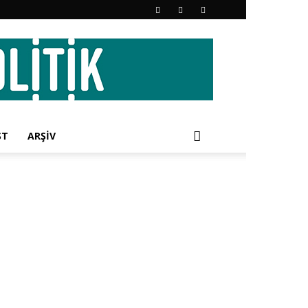
ST
ARŞİV