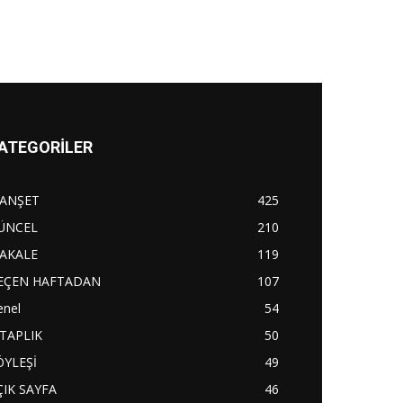
ATEGORİLER
ANŞET
425
ÜNCEL
210
AKALE
119
EÇEN HAFTADAN
107
enel
54
İTAPLIK
50
ÖYLEŞİ
49
ÇIK SAYFA
46