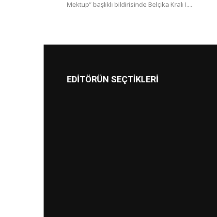
Mektup” başlıklı bildirisinde Belçika Kralı I....
EDİTÖRÜN SEÇTİKLERİ