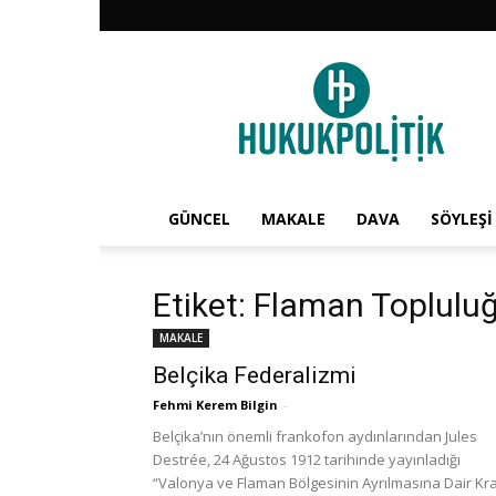
HukukPolitik
GÜNCEL
MAKALE
DAVA
SÖYLEŞİ
Etiket: Flaman Toplulu
MAKALE
Belçika Federalizmi
Fehmi Kerem Bilgin
-
Belçika’nın önemli frankofon aydınlarından Jules
Destrée, 24 Ağustos 1912 tarihinde yayınladığı
“Valonya ve Flaman Bölgesinin Ayrılmasına Dair Kr