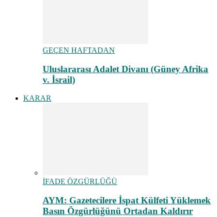
GEÇEN HAFTADAN
Uluslararası Adalet Divanı (Güney Afrika
v. İsrail)
KARAR
İFADE ÖZGÜRLÜĞÜ
AYM: Gazetecilere İspat Külfeti Yüklemek
Basın Özgürlüğünü Ortadan Kaldırır