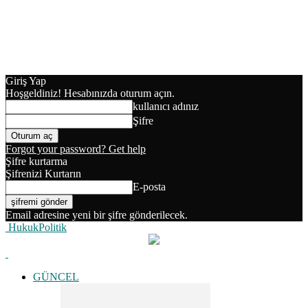
Giriş Yap
Hoşgeldiniz! Hesabınızda oturum açın.
kullanıcı adınız
Şifre
Forgot your password? Get help
Şifre kurtarma
Şifrenizi Kurtarın
E-posta
Email adresine yeni bir şifre gönderilecek.
HukukPolitik
GÜNCEL