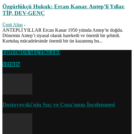
Özgürlükçü Hukuk: Ercan Kanar. Antep’li Yıllar,
TİP, DEV-GENÇ
Ümit Altaş
-
ANTEPLİ YILLAR Ercan Kanar 1950 yılında Antep’te doğdu.
Dönemin Antep’i siyasal olarak hareketli ve önemli bir şehirdi.
Kurtuluş mücadelesinde önemli bir ün kazanmış bu...
EDİTÖRÜN SEÇTİKLERİ
VİTRİN
Dostoyevski'nin Suç ve Ceza'sının İncelenmesi