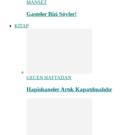
MANŞET
Gasteler Bizi Söyler!
KİTAP
GEÇEN HAFTADAN
Hapishaneler Artık Kapatılmalıdır