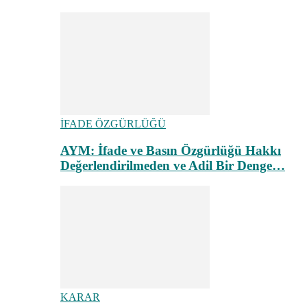
İFADE ÖZGÜRLÜĞÜ
AYM: İfade ve Basın Özgürlüğü Hakkı
Değerlendirilmeden ve Adil Bir Denge…
KARAR