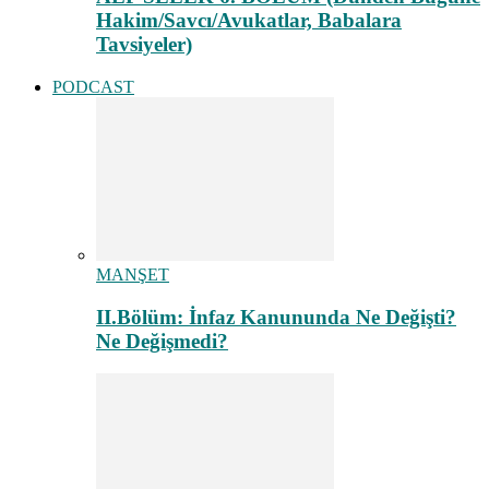
Hakim/Savcı/Avukatlar, Babalara
Tavsiyeler)
PODCAST
MANŞET
II.Bölüm: İnfaz Kanununda Ne Değişti?
Ne Değişmedi?