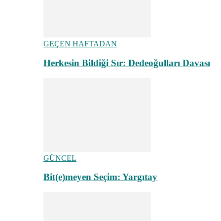
GEÇEN HAFTADAN
Herkesin Bildiği Sır: Dedeoğulları Davası
GÜNCEL
Bit(e)meyen Seçim: Yargıtay