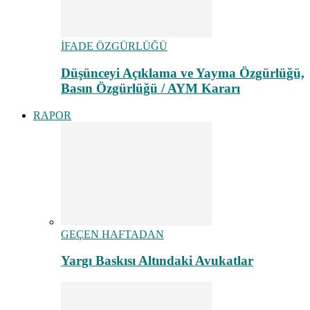
İFADE ÖZGÜRLÜĞÜ
Düşünceyi Açıklama ve Yayma Özgürlüğü,
Basın Özgürlüğü / AYM Kararı
RAPOR
GEÇEN HAFTADAN
Yargı Baskısı Altındaki Avukatlar