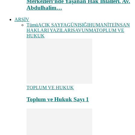
Merkezleri’nde Yaşanan Hak İhlalleri. Av.
Abdulhalim…
ARŞİV
Tümü
AÇIK SAYFA
GÜNIŞIĞI
HUMANİTE
İNSAN
HAKLARI YAZILARI
SAVUNMA
TOPLUM VE
HUKUK
TOPLUM VE HUKUK
Toplum ve Hukuk Sayı 1