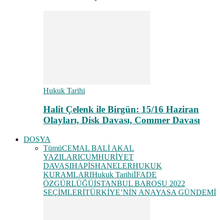
Hukuk Tarihi
Halit Çelenk ile Birgün: 15/16 Haziran
Olayları, Disk Davası, Commer Davası
DOSYA
Tümü
CEMAL BALİ AKAL
YAZILARI
CUMHURİYET
DAVASI
HAPİSHANELER
HUKUK
KURAMLARI
Hukuk Tarihi
İFADE
ÖZGÜRLÜĞÜ
İSTANBUL BAROSU 2022
SEÇİMLERİ
TÜRKİYE’NİN ANAYASA GÜNDEMİ